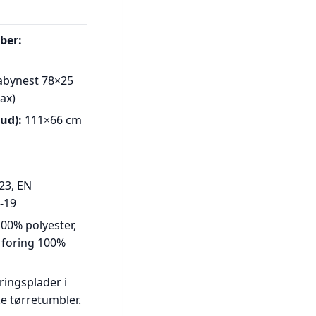
ber:
bynest 78×25
ax)
ud):
111×66 cm
23, EN
-19
00% polyester,
 foring 100%
eringsplader i
ke tørretumbler.