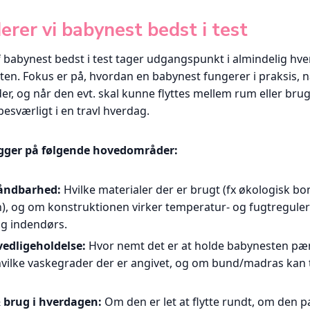
rer vi babynest bedst i test
 babynest bedst i test tager udgangspunkt i almindelig hv
en. Fokus er på, hvordan en babynest fungerer i praksis, n
oder, og når den evt. skal kunne flyttes mellem rum eller bru
besværligt i en travl hverdag.
ger på følgende hovedområder:
 åndbarhed:
Hvilke materialer der er brugt (fx økologisk b
), og om konstruktionen virker temperatur- og fugtregule
ug indendørs.
edligeholdelse:
Hvor nemt det er at holde babynesten pæ
 hvilke vaskegrader der er angivet, og om bund/madras kan
& brug i hverdagen:
Om den er let at flytte rundt, om den p