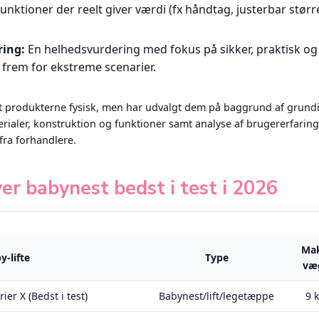
unktioner der reelt giver værdi (fx håndtag, justerbar større
ring:
En helhedsvurdering med fokus på sikker, praktisk og 
frem for ekstreme scenarier.
tet produkterne fysisk, men har udvalgt dem på baggrund af grund
ialer, konstruktion og funktioner samt analyse af brugererfarin
fra forhandlere.
er babynest bedst i test i 2026
Mak
-lifte
Type
væ
ier X (Bedst i test)
Babynest/lift/legetæppe
9 