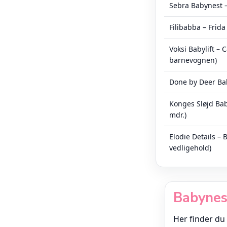
Sebra Babynest –
Filibabba – Frida 
Voksi Babylift – C
barnevognen)
Done by Deer Bab
Konges Sløjd Baby
mdr.)
Elodie Details – 
vedligehold)
Babynest
Her finder du