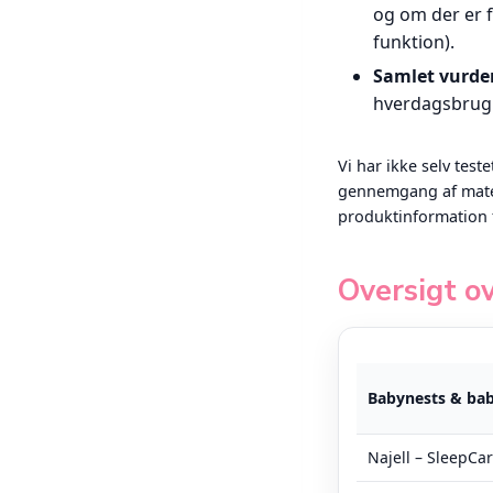
og om der er f
funktion).
Samlet vurde
hverdagsbrug 
Vi har ikke selv tes
gennemgang af mater
produktinformation 
Oversigt ov
Babynests & baby
Najell – SleepCarr