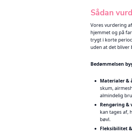
Sådan vurde
Vores vurdering af
hjemmet og på fart
trygt i korte peri
uden at det bliver 
Bedømmelsen byg
Materialer &
skum, airmesh
almindelig br
Rengøring & v
kan tages af,
bøvl.
Fleksibilitet 