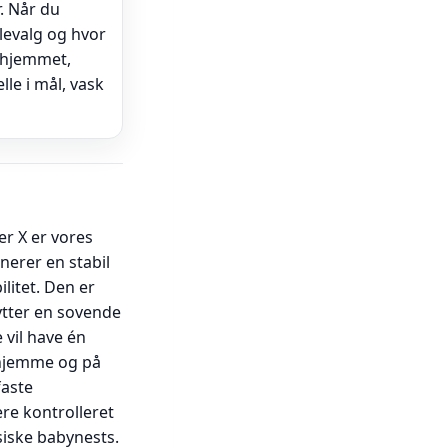
. Når du
alevalg og hvor
 hjemmet,
le i mål, vask
er X er vores
nerer en stabil
litet. Den er
lytter en sovende
 vil have én
 hjemme og på
faste
re kontrolleret
siske babynests.