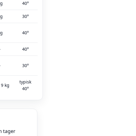
kg
40°
kg
30°
kg
40°
—
40°
—
30°
typisk
 9 kg
40°
n tager