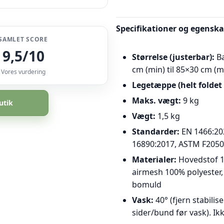
Specifikationer og egenska
SAMLET SCORE
9,5/10
Størrelse (justerbar):
Ba
cm (min) til 85×30 cm (m
Vores vurdering
Legetæppe (helt foldet 
Maks. vægt:
9 kg
utik
Vægt:
1,5 kg
Standarder:
EN 1466:20
16890:2017, ASTM F2050
Materialer:
Hovedstof 1
airmesh 100% polyester,
bomuld
Vask:
40° (fjern stabilis
sider/bund før vask). Ik