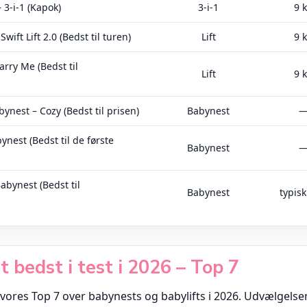
 3-i-1 (Kapok)
3-i-1
9 
Swift Lift 2.0 (Bedst til turen)
Lift
9 
arry Me (Bedst til
Lift
9 
ynest – Cozy (Bedst til prisen)
Babynest
nest (Bedst til de første
Babynest
Babynest (Bedst til
Babynest
typisk
 bedst i test i 2026 – Top 7
 vores Top 7 over babynests og babylifts i 2026. Udvælgelse