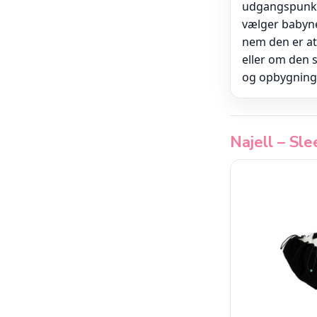
udgangspunkt 
vælger babynes
nem den er at
eller om den s
og opbygning 
Najell – Sle