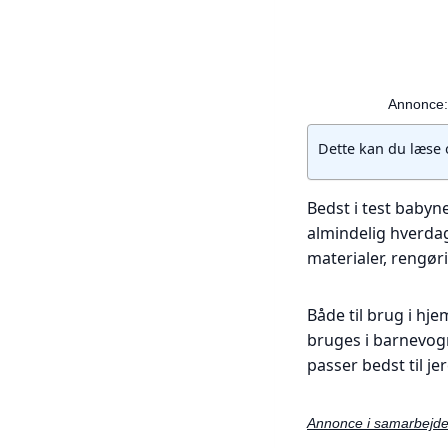
Annonce: 
Dette kan du læse
Bedst i test babyne
almindelig hverda
materialer, rengøri
Både til brug i hj
bruges i barnevogn
passer bedst til j
Annonce i samarbejd