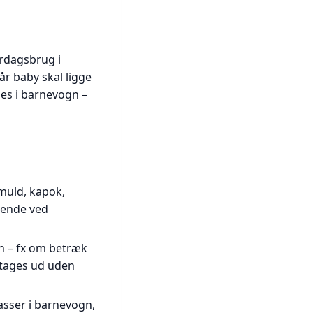
erdagsbrug i
år baby skal ligge
ges i barnevogn –
omuld, kapok,
rende ved
n – fx om betræk
 tages ud uden
asser i barnevogn,