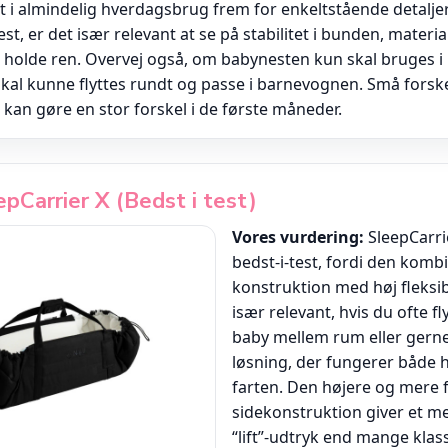
i almindelig hverdagsbrug frem for enkeltstående detaljer
t, er det især relevant at se på stabilitet i bunden, materi
 holde ren. Overvej også, om babynesten kun skal bruges i
kal kunne flyttes rundt og passe i barnevognen. Små forskel
kan gøre en stor forskel i de første måneder.
epCarrier X (Bedst i test)
Vores vurdering:
SleepCarri
bedst-i-test, fordi den kombi
konstruktion med høj fleksibi
især relevant, hvis du ofte f
baby mellem rum eller gerne
løsning, der fungerer både
farten. Den højere og mere 
sidekonstruktion giver et me
“lift”-udtryk end mange klas