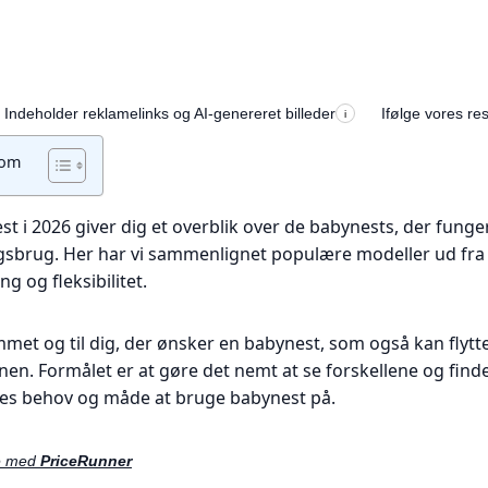
Indeholder reklamelinks og AI-genereret billeder
Ifølge vores re
i
 om
st i 2026 giver dig et overblik over de babynests, der funge
gsbrug. Her har vi sammenlignet populære modeller ud fra
ng og fleksibilitet.
emmet og til dig, der ønsker en babynest, som også kan flytte
en. Formålet er at gøre det nemt at se forskellene og finde
eres behov og måde at bruge babynest på.
e med
PriceRunner