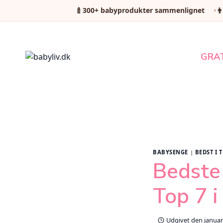
🍼
👨
300+ babyprodukter sammenlignet
Fortsæt
til
indhold
GRA
BABYSENGE
|
BEDST I T
Bedste 
Top 7 i
Udgivet den
januar