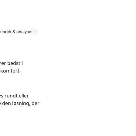
search & analyse
i
rer bedst i
 komfort,
s rundt eller
 den løsning, der