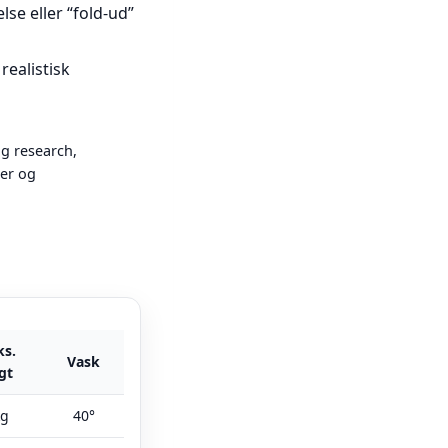
lse eller “fold-ud”
realistisk
ig research,
ger og
s.
Vask
gt
kg
40°