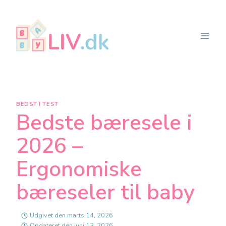
Fortsæt
til
indhold
BEDST I TEST
Bedste bæresele i
2026 –
Ergonomiske
bæreseler til baby
Udgivet den
marts 14, 2026
Opdateret den
juni 13, 2026