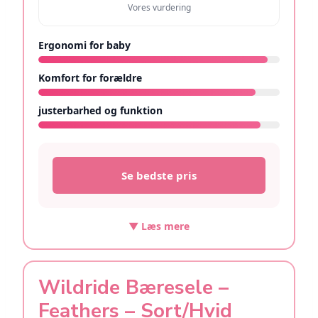
Vores vurdering
Ergonomi for baby
9.5/10
Komfort for forældre
9/10
justerbarhed og funktion
9.2/10
Se bedste pris
▼ Læs mere
Wildride Bæresele –
Feathers – Sort/Hvid