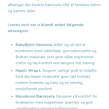
afhænger den bedste bæresele ofte af familiens behov
og barnets alder.
I vores test ser vi blandt andet følgende
eksempler:
BabyBjörn Harmony
skiller sig ud ved at
kombinere bred siddeflade, god nakkestøtte og
åndbart materiale, som giver både ergonomisk
støtte og høj komfort ved længere tids bæring.
Najell Wrap L
fungerer særligt godt til nyfødte,
fordi den bløde strækvikle giver tæt kontakt
mellem forælder og baby og en naturlig,
omsluttende pasform.
Moonboon Bæresele
fokuserer på komfort for
forælderen med magnetiske spænder og god
vægtfordeling gennem hofteremmen.