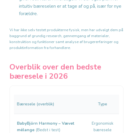
intuitiv bæreselen er at tage af og på, især for nye
forældre.
Vi har ikke selv testet produkterne fysisk, men har udvalgt dem på
baggrund af grundig research, gennemgang af materialer,
konstruktion og funktioner samt analyse af brugererfaringer og
produktinformation fra forhandlere.
Overblik over den bedste
bæresele i 2026
Bæresele (overblik)
Type
Ald
BabyBjörn Harmony – Vævet
Ergonomisk
Nyfø
mélange
(Bedst i test)
bæresele
ca. 