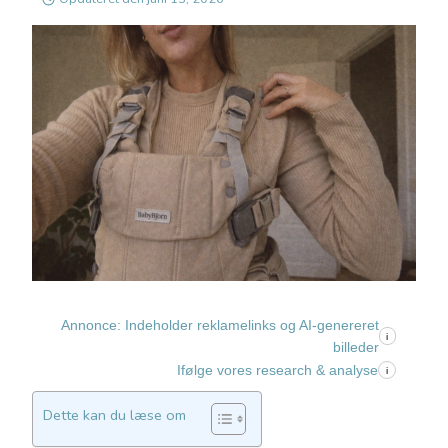
Annonce: Indeholder reklamelinks og AI-genereret
i
billeder
Ifølge vores research & analyse
i
Dette kan du læse om