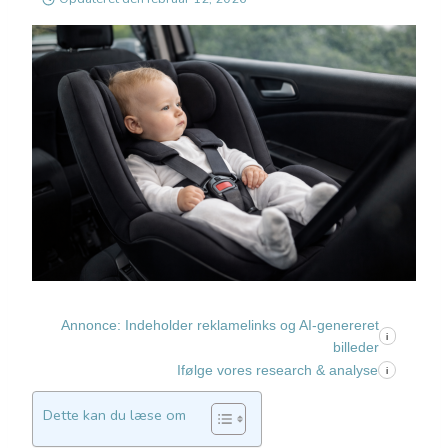
Annonce: Indeholder reklamelinks og AI-genereret
i
billeder
Ifølge vores research & analyse
i
Dette kan du læse om