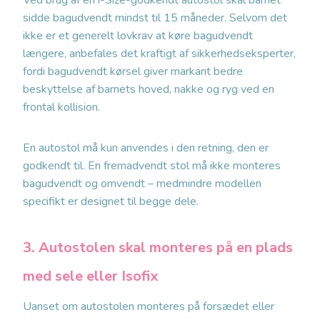
Ved brug af en i-Size-godkendt autostol skal barnet
sidde bagudvendt mindst til 15 måneder. Selvom det
ikke er et generelt lovkrav at køre bagudvendt
længere, anbefales det kraftigt af sikkerhedseksperter,
fordi bagudvendt kørsel giver markant bedre
beskyttelse af barnets hoved, nakke og ryg ved en
frontal kollision.
En autostol må kun anvendes i den retning, den er
godkendt til. En fremadvendt stol må ikke monteres
bagudvendt og omvendt – medmindre modellen
specifikt er designet til begge dele.
3. Autostolen skal monteres på en plads
med sele eller Isofix
Uanset om autostolen monteres på forsædet eller