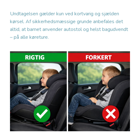
Undtagelsen gælder kun ved kortvarig og sjælden
kørsel. Af sikkerhedsmæssige grunde anbefales det
altid, at barnet anvender autostol og helst bagudvendt
– på alle køreture.