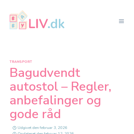
Fortsæt
til
indhold
TRANSPORT
Bagudvendt
autostol – Regler,
anbefalinger og
gode råd
Udgivet den
februar 3, 2026
Opdateret den
februar 12, 2026