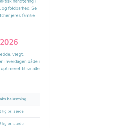
aktisk håndtering i
 og foldbarhed. Se
cher jeres familie
 2026
redde, vægt,
r i hverdagen både i
optimeret til smalle
aks belastning
2 kg pr. sæde
2 kg pr. sæde