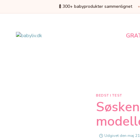
🍼
300+ babyprodukter sammenlignet
Fortsæt
til
indhold
GRA
BEDST I TEST
Søsken
modelle
Udgivet den
maj 21