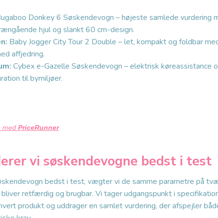
ugaboo Donkey 6 Søskendevogn – højeste samlede vurdering 
rrængående hjul og slankt 60 cm-design.
en:
Baby Jogger City Tour 2 Double – let, kompakt og foldbar me
med affjedring.
um:
Cybex e-Gazelle Søskendevogn – elektrisk køreassistance o
tion til bymiljøer.
e med
PriceRunner
erer vi søskendevogne bedst i test
øskendevogn bedst i test, vægter vi de samme parametre på tvær
liver retfærdig og brugbar. Vi tager udgangspunkt i specifikation
 hvert produkt og uddrager en samlet vurdering, der afspejler bå