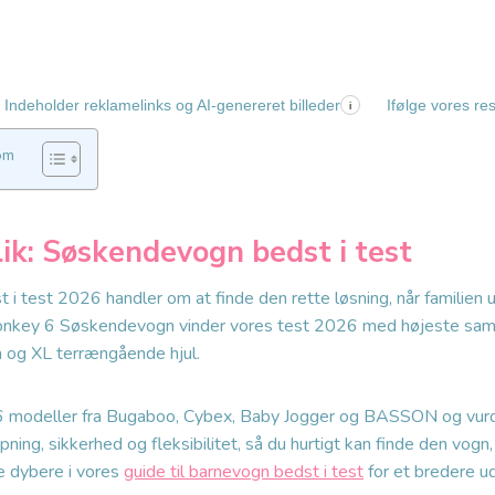
Indeholder reklamelinks og AI-genereret billeder
Ifølge vores re
i
om
lik: Søskendevogn bedst i test
i test 2026 handler om at finde den rette løsning, når familien
onkey 6 Søskendevogn vinder vores test 2026 med højeste saml
 og XL terrængående hjul.
6 modeller fra Bugaboo, Cybex, Baby Jogger og BASSON og vur
ing, sikkerhed og fleksibilitet, så du hurtigt kan finde den vogn, 
e dybere i vores
guide til barnevogn bedst i test
for et bredere ud