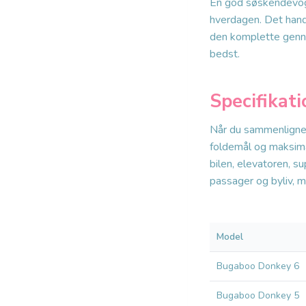
En god søskendevogn 
hverdagen. Det hand
den komplette genne
bedst.
Specifikati
Når du sammenligner
foldemål og maksimal
bilen, elevatoren, 
passager og byliv, m
Model
Bugaboo Donkey 6
Bugaboo Donkey 5