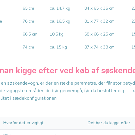
65 cm
ca. 14,7 kg
84 x 65 x 35 cm
2
le
76 cm
ca. 16,5 kg
81 x 77 x 32 cm
2
66,5 cm
10,5 kg
68 x 66 x 25 cm
1
74 cm
ca. 15 kg
87 x 74 x 38 cm
1
man kigge efter ved køb af søskend
i en søskendevogn, er der en række parametre, der får stor betyd
de vigtigste områder, du bør gennemgå, før du beslutter dig — fra
ilitet i sædekonfigurationen.
Hvorfor det er vigtigt
Det bør du kigge efter