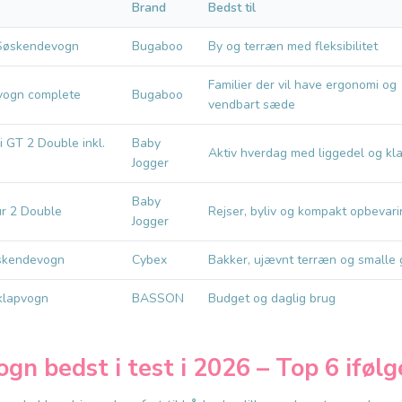
Brand
Bedst til
Søskendevogn
Bugaboo
By og terræn med fleksibilitet
Familier der vil have ergonomi og
vogn complete
Bugaboo
vendbart sæde
i GT 2 Double inkl.
Baby
Aktiv hverdag med liggedel og kl
Jogger
Baby
ur 2 Double
Rejser, byliv og kompakt opbevari
Jogger
skendevogn
Cybex
Bakker, ujævnt terræn og smalle
klapvogn
BASSON
Budget og daglig brug
n bedst i test i 2026 – Top 6 ifølg