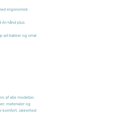
med ergonomisk
d én hånd plus
p ad bakker og smal
s af alle modeller,
er, materialer og
de komfort, sikkerhed