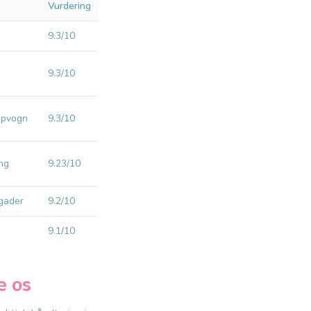
Vurdering
9.3/10
9.3/10
apvogn
9.3/10
ng
9.23/10
 gader
9.2/10
9.1/10
e os