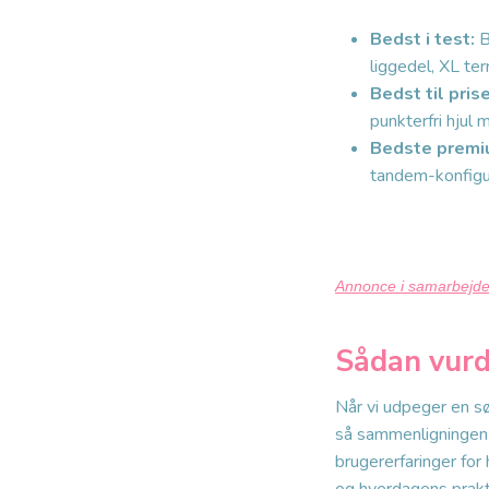
Bedst i test:
B
liggedel, XL te
Bedst til pris
punkterfri hjul 
Bedste premi
tandem-konfigura
Annonce i samarbejd
Sådan vurd
Når vi udpeger en s
så sammenligningen b
brugererfaringer for