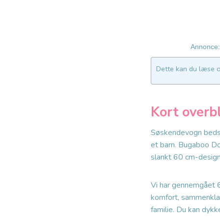
Annonce: 
Dette kan du læse 
Kort overb
Søskendevogn bedst 
et barn. Bugaboo D
slankt 60 cm-design
Vi har gennemgået 
komfort, sammenklapn
familie. Du kan dykk