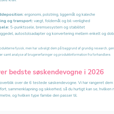
iske krav.
ddeposition:
ergonomi, polstring, liggemål og kaleche
ng og transport:
vægt, foldemål og bil-venlighed
sele:
5-punktssele, bremsesystem og stabilitet
iggedel, autostolsadapter og konvertering mellem enkelt og dob
 produkterne fysisk, men har udvalgt dem på baggrund af grundig research, ge
ner samt analyse af brugererfaringer og produktinformation fra forhandlere.
ver bedste søskendevogne i 2026
overblik over de 6 testede søskendevogne. Vi har rangeret dem
fort, sammenklapning og sikkerhed, så du hurtigt kan se, hvilken
metre, og hvilken type familie den passer til.