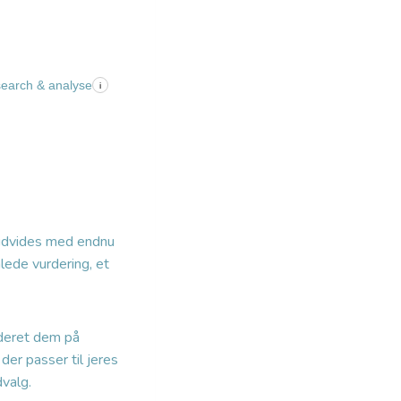
search & analyse
i
 udvides med endnu
ede vurdering, et
deret dem på
der passer til jeres
valg.