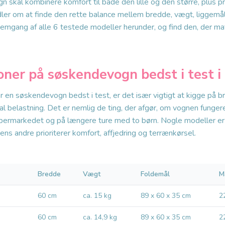
skal kombinere komfort til både den lille og den større, plus pr
ler om at finde den rette balance mellem bredde, vægt, liggemål
mgang af alle 6 testede modeller herunder, og find den, der mat
oner på søskendevogn bedst i test i
 en søskendevogn bedst i test, er det især vigtigt at kigge på b
 belastning. Det er nemlig de ting, der afgør, om vognen fungere
supermarkedet og på længere ture med to børn. Nogle modeller er 
ens andre prioriterer komfort, affjedring og terrænkørsel.
Bredde
Vægt
Foldemål
M
60 cm
ca. 15 kg
89 x 60 x 35 cm
2
60 cm
ca. 14,9 kg
89 x 60 x 35 cm
2