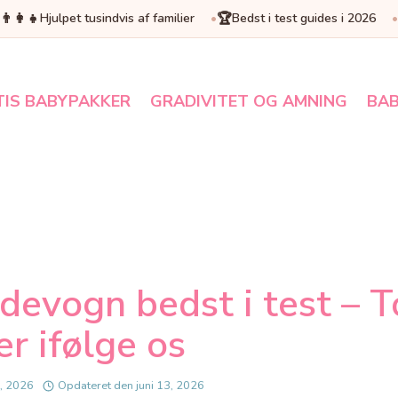
👨‍👩‍👧
🏆
Hjulpet tusindvis af familier
Bedst i test guides i 2026
TIS BABYPAKKER
GRADIVITET OG AMNING
BAB
devogn bedst i test – T
r ifølge os
, 2026
Opdateret den
juni 13, 2026