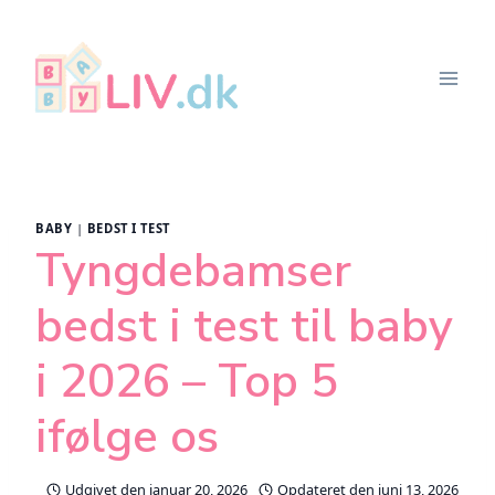
Fortsæt
til
indhold
BABY
|
BEDST I TEST
Tyngdebamser
bedst i test til baby
i 2026 – Top 5
ifølge os
Udgivet den
januar 20, 2026
Opdateret den
juni 13, 2026