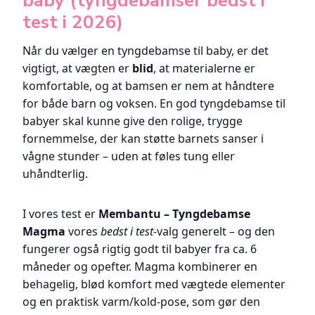
baby (tyngdebamser bedst i
test i 2026)
Når du vælger en tyngdebamse til baby, er det
vigtigt, at vægten er
blid
, at materialerne er
komfortable, og at bamsen er nem at håndtere
for både barn og voksen. En god tyngdebamse til
babyer skal kunne give den rolige, trygge
fornemmelse, der kan støtte barnets sanser i
vågne stunder – uden at føles tung eller
uhåndterlig.
I vores test er
Membantu – Tyngdebamse
Magma
vores
bedst i test
-valg generelt – og den
fungerer også rigtig godt til babyer fra ca. 6
måneder og opefter. Magma kombinerer en
behagelig, blød komfort med vægtede elementer
og en praktisk varm/kold-pose, som gør den