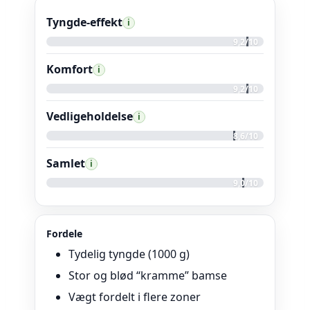
Tyngde-effekt
i
9,2/10
Komfort
i
9,2/10
Vedligeholdelse
i
8,6/10
Samlet
i
9,0/10
Fordele
Tydelig tyngde (1000 g)
Stor og blød “kramme” bamse
Vægt fordelt i flere zoner