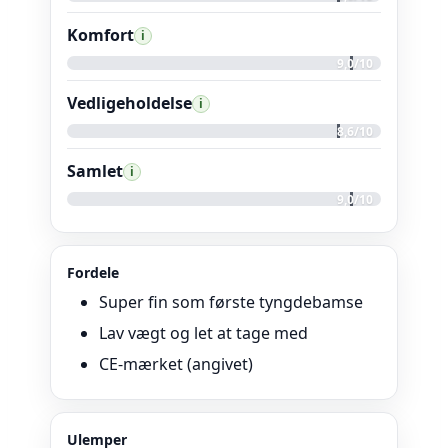
Komfort
i
9,0/10
Vedligeholdelse
i
8,6/10
Samlet
i
9,0/10
Fordele
Super fin som første tyngdebamse
Lav vægt og let at tage med
CE-mærket (angivet)
Ulemper