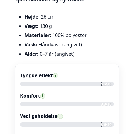
Højde:
26 cm
Vægt:
130 g
Materialer:
100% polyester
Vask:
Håndvask (angivet)
Alder:
0–7 år (angivet)
Tyngde-effekt
i
8,6/10
Komfort
i
8,8/10
Vedligeholdelse
i
8,6/10