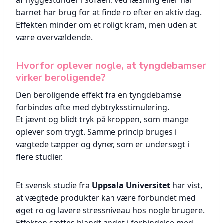
af hyggestunder i sofaen, ved læsning eller når
barnet har brug for at finde ro efter en aktiv dag.
Effekten minder om et roligt kram, men uden at
være overvældende.
Hvorfor oplever nogle, at tyngdebamser
virker beroligende?
Den beroligende effekt fra en tyngdebamse
forbindes ofte med dybtryksstimulering.
Et jævnt og blidt tryk på kroppen, som mange
oplever som trygt. Samme princip bruges i
vægtede tæpper og dyner, som er undersøgt i
flere studier.
Et svensk studie fra
Uppsala Universitet
har vist,
at vægtede produkter kan være forbundet med
øget ro og lavere stressniveau hos nogle brugere.
Effekten sættes blandt andet i forbindelse med