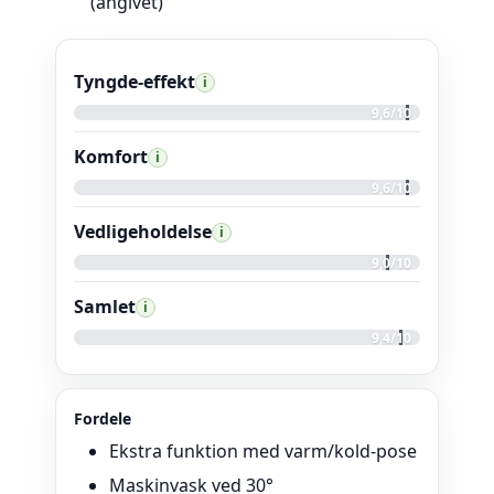
(angivet)
Tyngde-effekt
i
9,6/10
Komfort
i
9,6/10
Vedligeholdelse
i
9,0/10
Samlet
i
9,4/10
Fordele
Ekstra funktion med varm/kold-pose
Maskinvask ved 30°