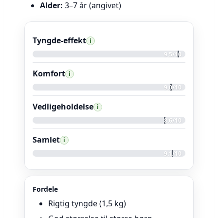
Alder:
3–7 år (angivet)
Tyngde-effekt
i
9,5/10
Komfort
i
9,0/10
Vedligeholdelse
i
8,6/10
Samlet
i
9,1/10
Fordele
Rigtig tyngde (1,5 kg)