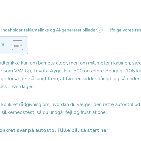
Indeholder reklamelinks og AI-genereret billeder
Ifølge vores re
i
om
 handler ikke kun om barnets alder, men om millimeter i kabinen, sæ
ler som VW Up, Toyota Aygo, Fiat 500 og ældre Peugeot 108 ka
nge forsædet så langt frem, at føreren sidder dårligt, og så end
tisk i hverdagen.
du konkret rådgivning om, hvordan du vælger den rette autostol ud 
 sikkerhedstest, så du undgår fejl og frustrationer.
nkret svar på autostol i lille bil, så start her: