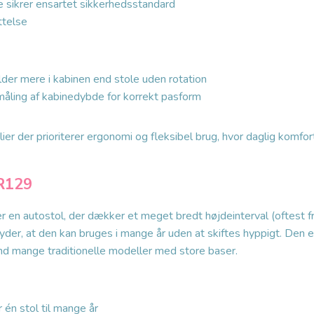
e sikrer ensartet sikkerhedsstandard
ttelse
der mere i kabinen end stole uden rotation
åling af kabinedybde for korrekt pasform
ier der prioriterer ergonomi og fleksibel brug, hvor daglig komfort
R129
en autostol, der dækker et meget bredt højdeinterval (oftest fra
yder, at den kan bruges i mange år uden at skiftes hyppigt. Den 
d mange traditionelle modeller med store baser.
r én stol til mange år