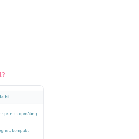
l?
le bil
er præcis opmåling
egnet, kompakt