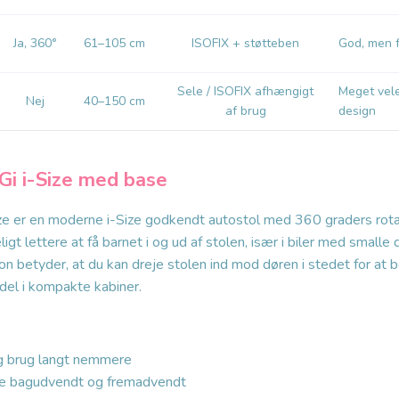
Ja, 360°
61–105 cm
ISOFIX + støtteben
God, men f
Sele / ISOFIX afhængigt
Meget vel
Nej
40–150 cm
af brug
design
Gi i-Size med base
ize er en moderne i-Size godkendt autostol med 360 graders rota
gt lettere at få barnet i og ud af stolen, især i biler med smalle 
n betyder, at du kan dreje stolen ind mod døren i stedet for at bøj
rdel i kompakte kabiner.
ig brug langt nemmere
e bagudvendt og fremadvendt