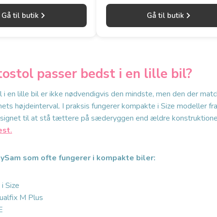
Gå til butik
Gå til butik
ostol passer bedst i en lille bil?
i en lille bil er ikke nødvendigvis den mindste, men den der matc
ts højdeinterval. I praksis fungerer kompakte i Size modeller fr
esignet til at stå tættere på sæderyggen end ældre konstruktione
est.
ySam som ofte fungerer i kompakte biler:
i Size
ualfix M Plus
E