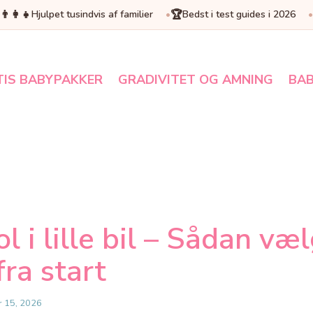
👨‍👩‍👧
🏆
Hjulpet tusindvis af familier
Bedst i test guides i 2026
TIS BABYPAKKER
GRADIVITET OG AMNING
BAB
l i lille bil – Sådan væ
fra start
r 15, 2026