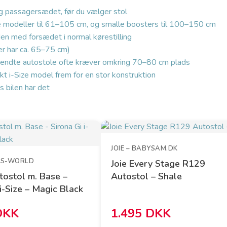
g passagersædet, før du vælger stol
modeller til 61–105 cm, og smalle boosters til 100–150 cm
n med forsædet i normal kørestilling
r har ca. 65–75 cm)
endte autostole ofte kræver omkring 70–80 cm plads
 i-Size model frem for en stor konstruktion
s bilen har det
JOIE – BABYSAM.DK
IDS-WORLD
Joie Every Stage R129
ostol m. Base –
Autostol – Shale
 i-Size – Magic Black
DKK
1.495 DKK