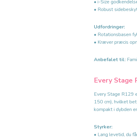
• i-Size godkendels
• Robust sidebesky
Udfordringer:
• Rotationsbasen fyl
• Kræver præcis opm
Anbefalet til:
Famil
Every Stage 
Every Stage R129 er 
150 cm), hvilket bet
kompakt i dybden en
Styrker:
• Lang levetid, du få