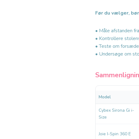
Før du vælger, bør
• Måle afstanden fra
• Kontrollere stole
• Teste om forsædet
• Undersøge om stol
Sammenligning
Model
Cybex Sirona Gi i-
Size
Joie I-Spin 360 E