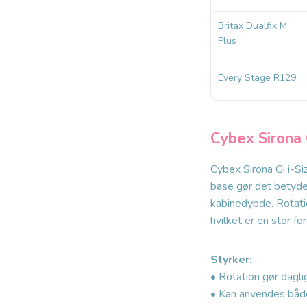
Britax Dualfix M
Plus
Every Stage R129
Cybex Sirona 
Cybex Sirona Gi i-S
base gør det betydeli
kabinedybde. Rotatio
hvilket er en stor fo
Styrker:
• Rotation gør dagl
• Kan anvendes båd