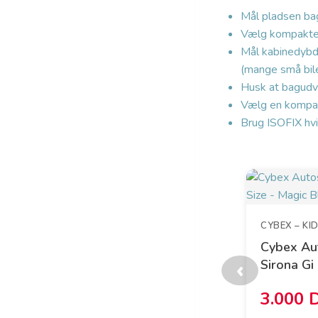
Mål pladsen ba
Vælg kompakte 
Mål kabinedybde
(mange små bile
Husk at bagudv
Vælg en kompakt
Brug ISOFIX hvi
CYBEX – K
Cybex Aut
Sirona Gi
‹
3.000 