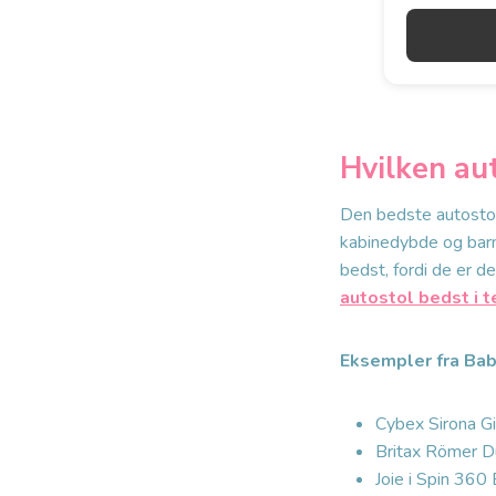
Hvilken aut
Den bedste autostol 
kabinedybde og barne
bedst, fordi de er d
autostol bedst i t
Eksempler fra Bab
Cybex Sirona Gi 
Britax Römer D
Joie i Spin 360 