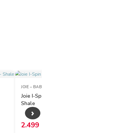
JOIE – BABYSAM.DK
BRITAX RÖ
Joie I-Spin 360 E Autostol –
Britax D
Shale
Black
›
2.499 DKK
2.999