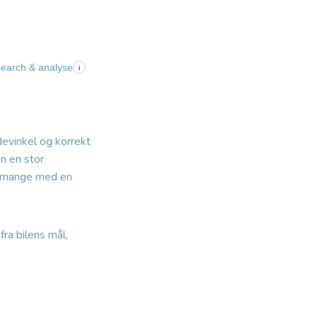
search & analyse
i
devinkel og korrekt
n en stor
er mange med en
fra bilens mål,