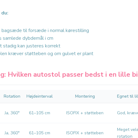
 du:
 bagsæde til forsæde i normal kørestilling
ns samlede dybdemål i cm
 stadig kan justeres korrekt
en kræver støtteben og om gulvet er plant
: Hvilken autostol passer bedst i en lille bi
Rotation
Højdeinterval
Montering
Egnet til lil
Ja, 360°
61–105 cm
ISOFIX + støtteben
God, kræv
Meget vel
Ja, 360°
61–105 cm
ISOFIX + støtteben
rotation