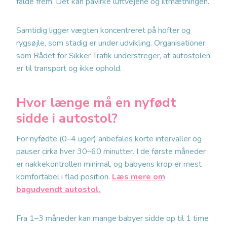
falde frem. Det kan påvirke luftvejene og iltmætningen.
Samtidig ligger vægten koncentreret på hofter og
rygsøjle, som stadig er under udvikling. Organisationer
som Rådet for Sikker Trafik understreger, at autostolen
er til transport og ikke ophold.
Hvor længe må en nyfødt
sidde i autostol?
For nyfødte (0–4 uger) anbefales korte intervaller og
pauser cirka hver 30–60 minutter. I de første måneder
er nakkekontrollen minimal, og babyens krop er mest
komfortabel i flad position.
Læs mere om
bagudvendt autostol.
Fra 1–3 måneder kan mange babyer sidde op til 1 time