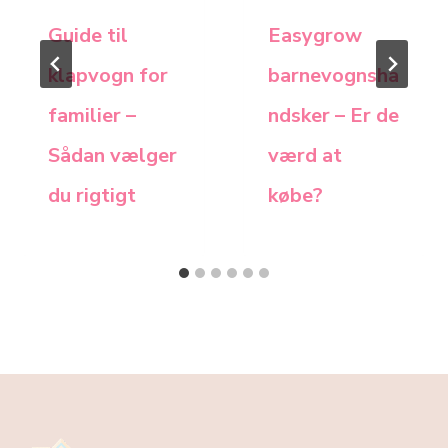
Guide til
Easygrow
klapvogn for
barnevognsha
familier –
ndsker – Er de
Sådan vælger
værd at
du rigtigt
købe?