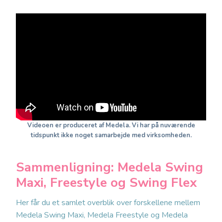
Videoen er produceret af Medela. Vi har på nuværende
tidspunkt ikke noget samarbejde med virksomheden.
Sammenligning: Medela Swing
Maxi, Freestyle og Swing Flex
Her får du et samlet overblik over forskellene mellem
Medela Swing Maxi, Medela Freestyle og Medela