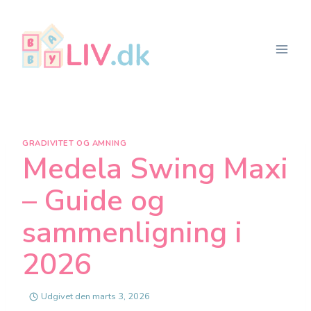
Fortsæt
til
indhold
GRADIVITET OG AMNING
Medela Swing Maxi
– Guide og
sammenligning i
2026
Udgivet den
marts 3, 2026