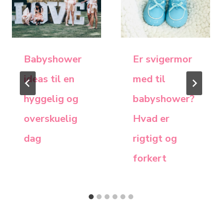
Babyshower
Er svigermor
ideas til en
med til
hyggelig og
babyshower?
overskuelig
Hvad er
dag
rigtigt og
forkert