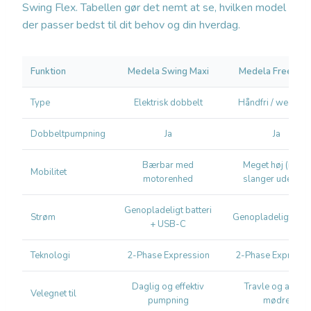
Swing Flex. Tabellen gør det nemt at se, hvilken model
der passer bedst til dit behov og din hverdag.
Funktion
Medela Swing Maxi
Medela Freestyl
Type
Elektrisk dobbelt
Håndfri / wearabl
Dobbeltpumpning
Ja
Ja
Bærbar med
Meget høj (ingen
Mobilitet
motorenhed
slanger udenpå)
Genopladeligt batteri
Strøm
Genopladeligt batt
+ USB-C
Teknologi
2-Phase Expression
2-Phase Expressi
Daglig og effektiv
Travle og aktive
Velegnet til
pumpning
mødre