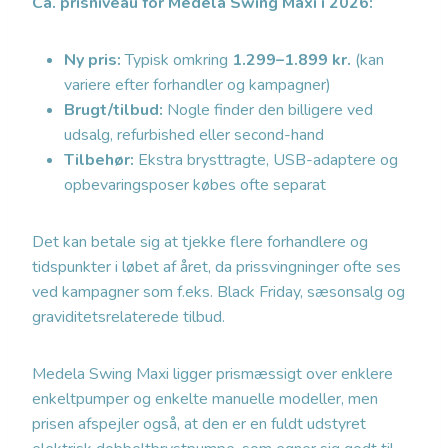
Ca. prisniveau for Medela Swing Maxi i 2026:
Ny pris:
Typisk omkring
1.299–1.899 kr.
(kan
variere efter forhandler og kampagner)
Brugt/tilbud:
Nogle finder den billigere ved
udsalg, refurbished eller second-hand
Tilbehør:
Ekstra brysttragte, USB-adaptere og
opbevaringsposer købes ofte separat
Det kan betale sig at tjekke flere forhandlere og
tidspunkter i løbet af året, da prissvingninger ofte ses
ved kampagner som f.eks. Black Friday, sæsonsalg og
graviditetsrelaterede tilbud.
Medela Swing Maxi ligger prismæssigt over enklere
enkeltpumper og enkelte manuelle modeller, men
prisen afspejler også, at den er en fuldt udstyret