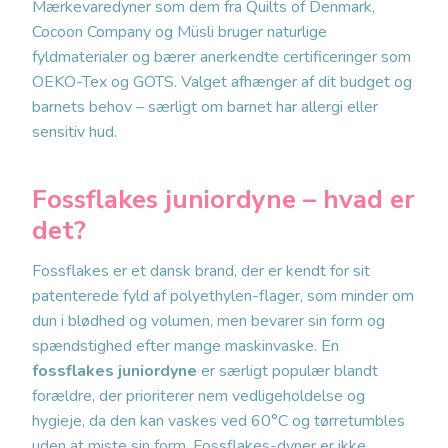
Mærkevaredyner som dem fra Quilts of Denmark,
Cocoon Company og Müsli bruger naturlige
fyldmaterialer og bærer anerkendte certificeringer som
OEKO-Tex og GOTS. Valget afhænger af dit budget og
barnets behov – særligt om barnet har allergi eller
sensitiv hud.
Fossflakes juniordyne – hvad er
det?
Fossflakes er et dansk brand, der er kendt for sit
patenterede fyld af polyethylen-flager, som minder om
dun i blødhed og volumen, men bevarer sin form og
spændstighed efter mange maskinvaske. En
fossflakes juniordyne
er særligt populær blandt
forældre, der prioriterer nem vedligeholdelse og
hygieje, da den kan vaskes ved 60°C og tørretumbles
uden at miste sin form. Fossflakes-dyner er ikke