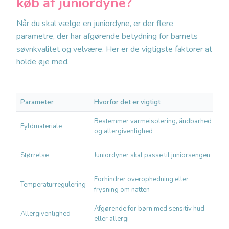
køb af juniordyne?
Når du skal vælge en juniordyne, er der flere
parametre, der har afgørende betydning for barnets
søvnkvalitet og velvære. Her er de vigtigste faktorer at
holde øje med.
Parameter
Hvorfor det er vigtigt
De
Bestemmer varmeisolering, åndbarhed
Si
Fyldmateriale
og allergivenlighed
sy
St
Størrelse
Juniordyner skal passe til juniorsengen
fl
Forhindrer overophedning eller
Ån
Temperaturregulering
frysning om natten
fy
Afgørende for børn med sensitiv hud
N
Allergivenlighed
eller allergi
ce