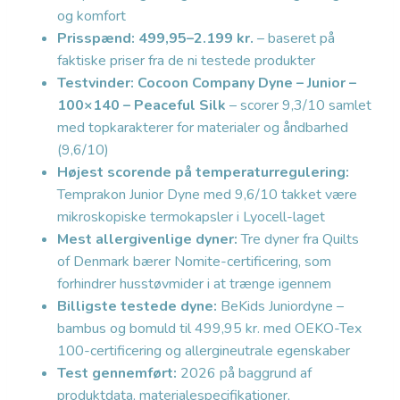
og komfort
Prisspænd: 499,95–2.199 kr.
– baseret på
faktiske priser fra de ni testede produkter
Testvinder: Cocoon Company Dyne – Junior –
100×140 – Peaceful Silk
– scorer 9,3/10 samlet
med topkarakterer for materialer og åndbarhed
(9,6/10)
Højest scorende på temperaturregulering:
Temprakon Junior Dyne med 9,6/10 takket være
mikroskopiske termokapsler i Lyocell-laget
Mest allergivenlige dyner:
Tre dyner fra Quilts
of Denmark bærer Nomite-certificering, som
forhindrer husstøvmider i at trænge igennem
Billigste testede dyne:
BeKids Juniordyne –
bambus og bomuld til 499,95 kr. med OEKO-Tex
100-certificering og allergineutrale egenskaber
Test gennemført:
2026 på baggrund af
produktdata, materialespecifikationer,