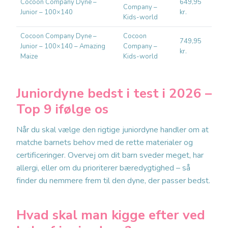
Cocoon Company Dyne –
649,95
Company –
Natu
Junior – 100×140
kr.
Kids-world
Cocoon Company Dyne –
Cocoon
749,95
Junior – 100×140 – Amazing
Company –
Natu
kr.
Maize
Kids-world
Juniordyne bedst i test i 2026 –
Top 9 ifølge os
Når du skal vælge den rigtige juniordyne handler om at
matche barnets behov med de rette materialer og
certificeringer. Overvej om dit barn sveder meget, har
allergi, eller om du prioriterer bæredygtighed – så
finder du nemmere frem til den dyne, der passer bedst.
Hvad skal man kigge efter ved