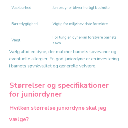
M
Vaskbarhed
Juniordyner bliver hurtigt beskidte
d
GO
Bæredygtighed
Vigtig for miljøbevidste forældre
fr
For tung en dyne kan forstyrre barnets
Le
Vægt
søvn
an
Vælg altid en dyne, der matcher barnets sovevaner og
eventuelle allergier. En god juniordyne er en investering
i barnets søvnkvalitet og generelle velvære.
Størrelser og specifikationer
for juniordyner
Hvilken størrelse juniordyne skal jeg
vælge?