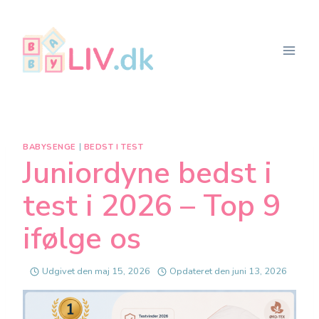
Fortsæt
til
indhold
BABYSENGE
|
BEDST I TEST
Juniordyne bedst i
test i 2026 – Top 9
ifølge os
Udgivet den
maj 15, 2026
Opdateret den
juni 13, 2026