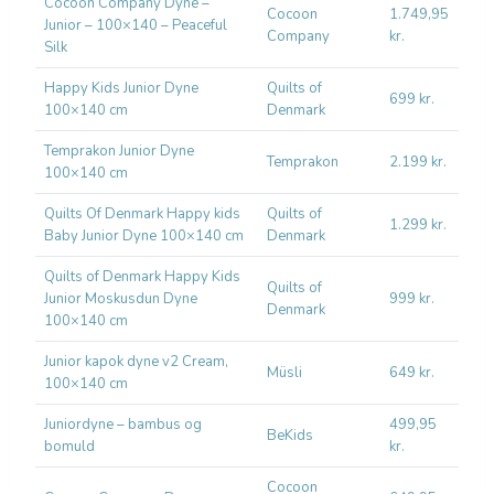
Cocoon Company Dyne –
Cocoon
1.749,95
Alle
Junior – 100×140 – Peaceful
Company
kr.
hud
Silk
Happy Kids Junior Dyne
Quilts of
Alle
699 kr.
100×140 cm
Denmark
hel
Temprakon Junior Dyne
Akti
Temprakon
2.199 kr.
100×140 cm
tem
Quilts Of Denmark Happy kids
Quilts of
Klas
1.299 kr.
Baby Junior Dyne 100×140 cm
Denmark
dag
Quilts of Denmark Happy Kids
Quilts of
Blø
Junior Moskusdun Dyne
999 kr.
Denmark
kom
100×140 cm
Junior kapok dyne v2 Cream,
Natu
Müsli
649 kr.
100×140 cm
øko
Juniordyne – bambus og
499,95
Ånd
BeKids
bomuld
kr.
til 
Cocoon