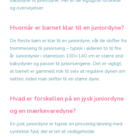
babydyne til juniordyne. Her er de vigtigste forskelle
og overvejelser.
Hvornår er barnet klar til en juniordyne?
De fleste børn er klar til en juniordyne, når de skifter fra
tremmeseng til juniorseng – typisk i alderen to til fire
år. Juniordyner i størrelsen 100×140 cm er større end
babydyner og passer til juniorsengene. Det er vigtigt,
at barnet er gammelt nok til selv at regulere dynen om
natten, inden man skifter til en større dyne.
Hvad er forskellen på en jysk juniordyne
og en mærkevaredyne?
En jysk juniordyne er typisk en prisvenlig løsning med
syntetisk fyld, der er let at vedligeholde.