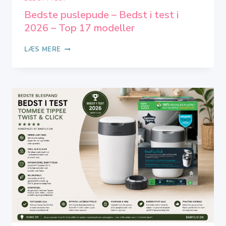
Bedste puslepude – Bedst i test i
2026 – Top 17 modeller
BEDSTE
LÆS MERE
PUSLEPUDE
–
BEDST
I
TEST
I
2026
–
TOP
17
MODELLER