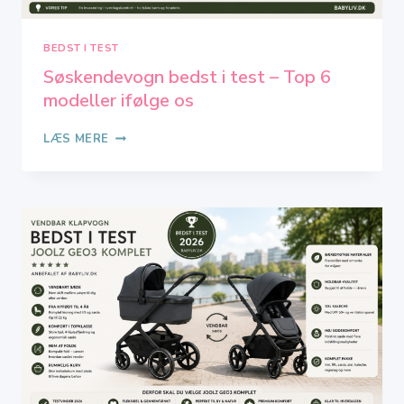
BEDST I TEST
Søskendevogn bedst i test – Top 6
modeller ifølge os
SØSKENDEVOGN
LÆS MERE
BEDST
I
TEST
–
TOP
6
MODELLER
IFØLGE
OS