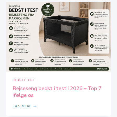
TEST
I
2026
–
TOP
6
IFØLGE
OS
BEDST I TEST
Rejseseng bedst i test i 2026 – Top 7
ifølge os
REJSESENG
LÆS MERE
BEDST
I