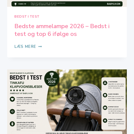
BEDST I TEST
Bedste ammelampe 2026 – Bedst i
test og top 6 ifølge os
BEDSTE
LÆS MERE
AMMELAMPE
2026
–
BEDST
I
TEST
OG
TOP
6
IFØLGE
OS