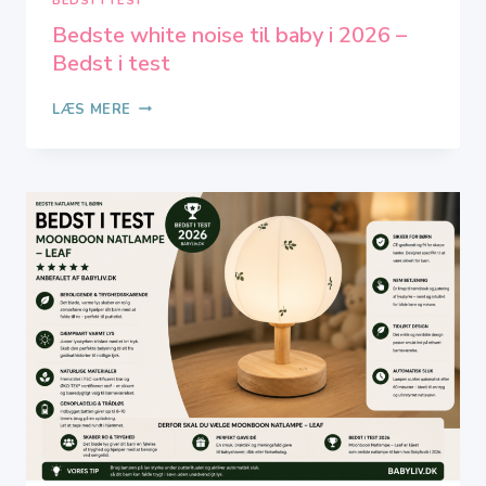
BEDST I TEST
Bedste white noise til baby i 2026 –
Bedst i test
BEDSTE
LÆS MERE
WHITE
NOISE
TIL
BABY
I
2026
–
BEDST
I
TEST