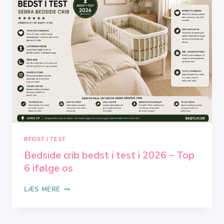
I
2026
–
TOP
7
IFØLGE
OS
BEDST I TEST
Bedside crib bedst i test i 2026 – Top
6 ifølge os
BEDSIDE
LÆS MERE
CRIB
BEDST
I