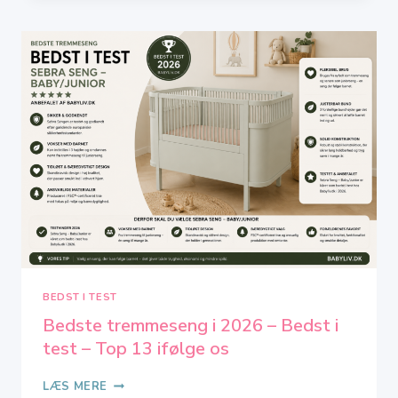
TEST
I
2026
–
TOP
7
IFØLGE
OS
BEDST I TEST
Bedste tremmeseng i 2026 – Bedst i
test – Top 13 ifølge os
BEDSTE
LÆS MERE