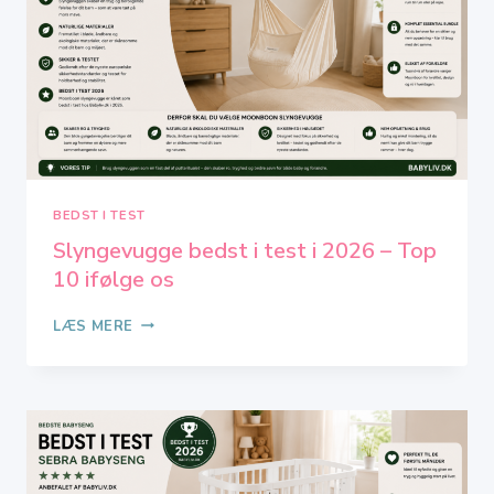
8
IFØLGE
OS
BEDST I TEST
Slyngevugge bedst i test i 2026 – Top
10 ifølge os
SLYNGEVUGGE
LÆS MERE
BEDST
I
TEST
I
2026
–
TOP