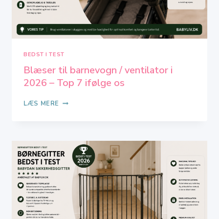
BEDST I TEST
Blæser til barnevogn / ventilator i
2026 – Top 7 ifølge os
BLÆSER
LÆS MERE
TIL
BARNEVOGN
/
VENTILATOR
I
2026
–
TOP
7
IFØLGE
OS