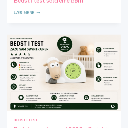
Bedst i test solcreme børn
BEDSTE
LÆS MERE
SOLCREME
TIL
BØRN
I
2026
–
BEDST
I
TEST
SOLCREME
BØRN
BEDST I TEST