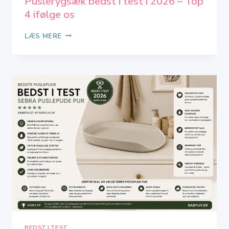
Puslerygsæk bedst i test i 2026 – Top
4 ifølge os
PUSLERYGSÆK
LÆS MERE
BEDST
I
TEST
I
2026
–
TOP
4
IFØLGE
OS
BEDST I TEST