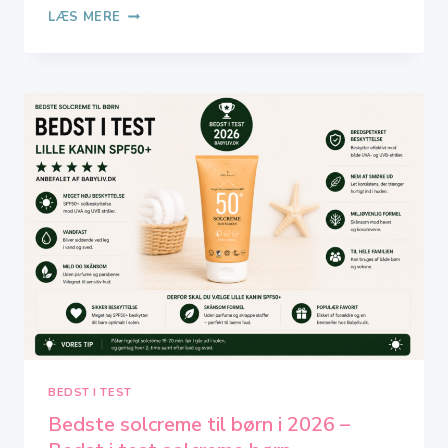
BEDSTE
LÆS MERE
MYGGENET
TIL
KLAPVOGN
I
2026
–
TOP
8
IFØLGE
OS
BEDST I TEST
Bedste solcreme til børn i 2026 –