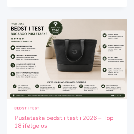
TREMMESENG
I
2026
–
BEDST
I
TEST
–
TOP
13
IFØLGE
OS
BEDST I TEST
Pusletaske bedst i test i 2026 – Top
18 ifølge os