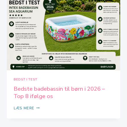
2026
–
TOP
4
IFØLGE
OS
BEDST I TEST
Bedste badebassin til børn i 2026 –
Top 8 ifølge os
BEDSTE
LÆS MERE
BADEBASSIN
TIL
BØRN