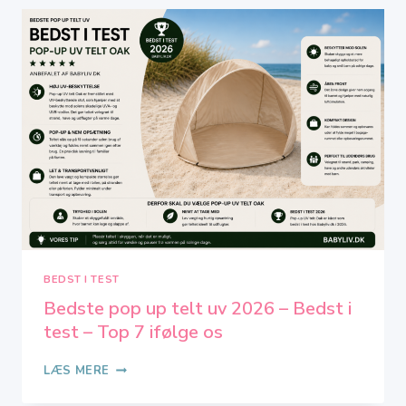
I
2026
–
TOP
8
IFØLGE
OS
BEDST I TEST
Bedste pop up telt uv 2026 – Bedst i
test – Top 7 ifølge os
BEDSTE
LÆS MERE
POP
UP