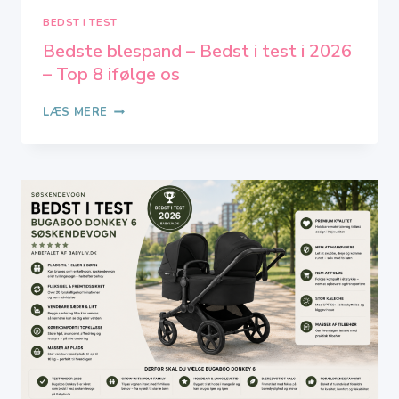
BEDST I TEST
Bedste blespand – Bedst i test i 2026
– Top 8 ifølge os
BEDSTE
LÆS MERE
BLESPAND
–
BEDST
I
TEST
I
2026
–
TOP
8
IFØLGE
OS