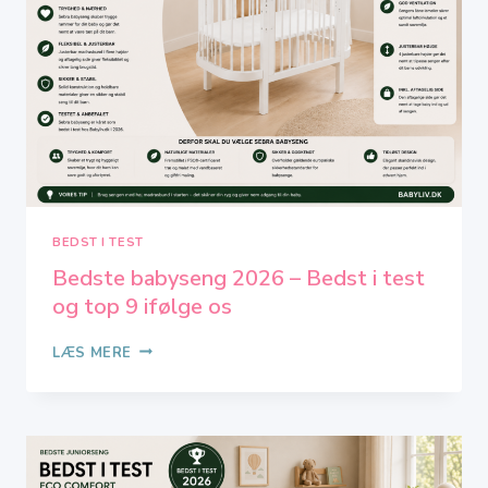
10
IFØLGE
OS
BEDST I TEST
Bedste babyseng 2026 – Bedst i test
og top 9 ifølge os
BEDSTE
LÆS MERE
BABYSENG
2026
–
BEDST
I
TEST