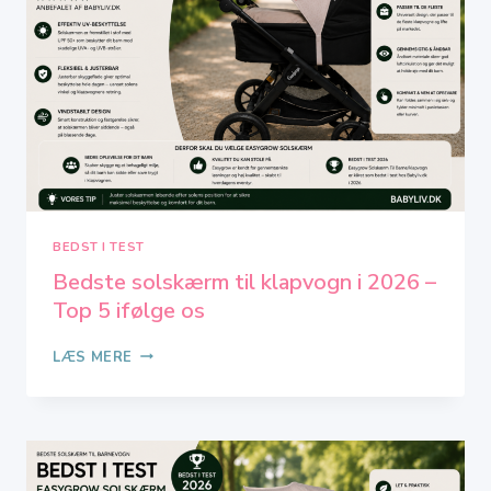
BEDST I TEST
Bedste solskærm til klapvogn i 2026 –
Top 5 ifølge os
BEDSTE
LÆS MERE
SOLSKÆRM
TIL
KLAPVOGN
I
2026
–