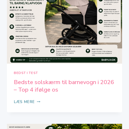
TOP
5
IFØLGE
OS
BEDST I TEST
Bedste solskærm til barnevogn i 2026
– Top 4 ifølge os
BEDSTE
LÆS MERE
SOLSKÆRM
TIL
BARNEVOGN
I