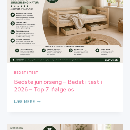
OG
TOP
9
IFØLGE
OS
BEDST I TEST
Bedste juniorseng – Bedst i test i
2026 – Top 7 ifølge os
BEDSTE
LÆS MERE
JUNIORSENG
–
BEDST
I
TEST