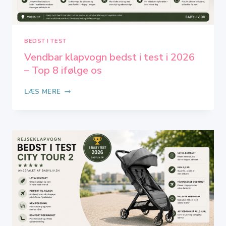
BEDST I TEST
Vendbar klapvogn bedst i test i 2026
– Top 8 ifølge os
VENDBAR
LÆS MERE
KLAPVOGN
BEDST
I
TEST
I
2026
–
TOP
8
IFØLGE
OS