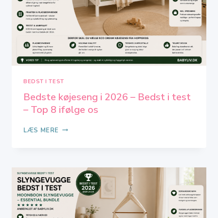
BEDST I TEST
Bedste køjeseng i 2026 – Bedst i test
– Top 8 ifølge os
BEDSTE
LÆS MERE
KØJESENG
I
2026
–
BEDST
I
TEST
–
TOP