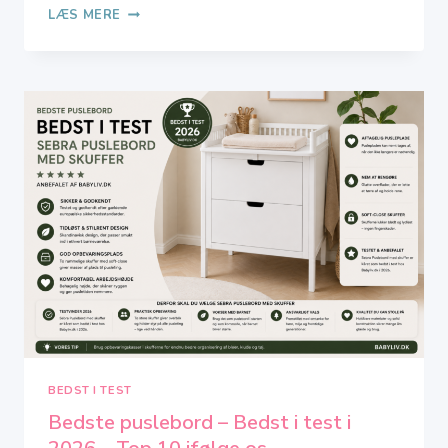
PUSLETASKE
LÆS MERE
BEDST
I
TEST
I
2026
–
TOP
18
IFØLGE
OS
BEDST I TEST
Bedste puslebord – Bedst i test i