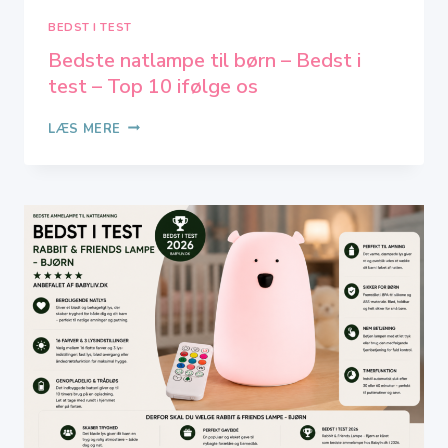
BEDST I TEST
Bedste natlampe til børn – Bedst i
test – Top 10 ifølge os
BEDSTE
LÆS MERE
NATLAMPE
TIL
BØRN
–
BEDST
I
TEST
–
TOP
10
IFØLGE
OS