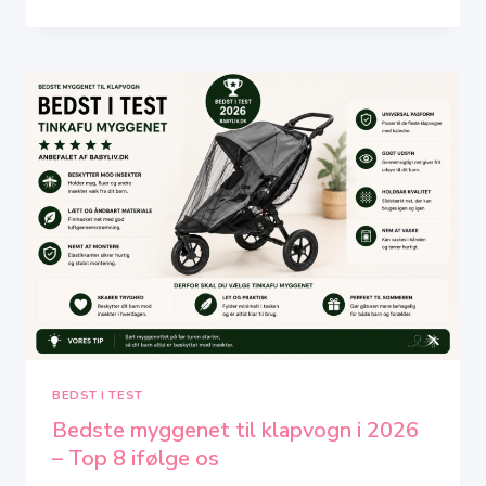
MYGGENET
TIL
BARNEVOGN
I
2026
–
TOP
6
IFØLGE
OS
BEDST I TEST
Bedste myggenet til klapvogn i 2026
– Top 8 ifølge os