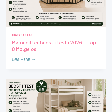
BEDST I TEST
Børnegitter bedst i test i 2026 – Top
8 ifølge os
BØRNEGITTER
LÆS MERE
BEDST
I
TEST
I
2026
–
TOP
8
IFØLGE
OS