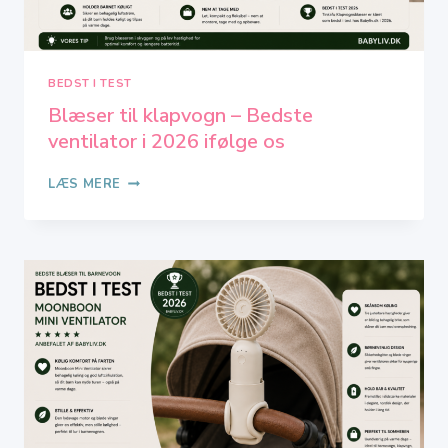
BEDST I TEST
Blæser til klapvogn – Bedste
ventilator i 2026 ifølge os
BLÆSER
LÆS MERE
TIL
KLAPVOGN
–
BEDSTE
VENTILATOR
I
2026
IFØLGE
OS