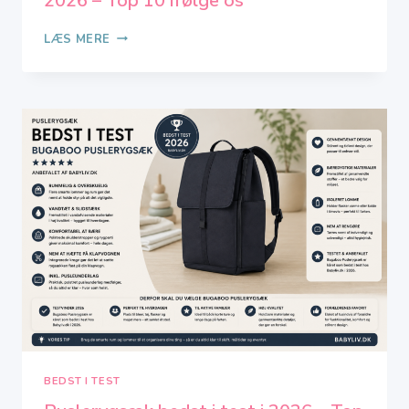
2026 – Top 10 ifølge os
BEDSTE
LÆS MERE
PUSLEBORD
–
BEDST
I
TEST
I
2026
–
TOP
10
IFØLGE
OS
BEDST I TEST