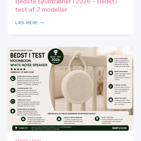
Bedste søvntræner i 2026 – Bedst i
test af 7 modeller
BEDSTE
LÆS MERE
SØVNTRÆNER
I
2026
–
BEDST
I
TEST
AF
7
MODELLER