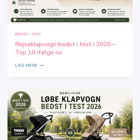
BEDST I TEST
Rejseklapvogn bedst i test i 2026 –
Top 10 ifølge os
REJSEKLAPVOGN
LÆS MERE
BEDST
I
TEST
I
2026
–
TOP
10
IFØLGE
OS