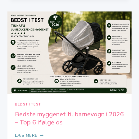
TELT
UV
2026
–
BEDST
I
TEST
–
TOP
7
IFØLGE
OS
BEDST I TEST
Bedste myggenet til barnevogn i 2026
– Top 6 ifølge os
BEDSTE
LÆS MERE