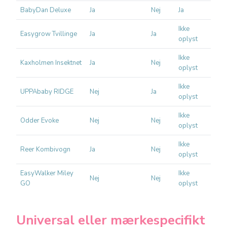
BabyDan Deluxe
Ja
Nej
Ja
Uni
Ikke
Easygrow Tvillinge
Ja
Ja
Tvi
oplyst
Ikke
Kaxholmen Insektnet
Ja
Nej
Uni
oplyst
Ikke
UPPAbaby RIDGE
Nej
Ja
UP
oplyst
Ikke
Odder Evoke
Nej
Nej
Odd
oplyst
Ikke
Reer Kombivogn
Ja
Nej
Små
oplyst
EasyWalker Miley
Ikke
Nej
Nej
Eas
GO
oplyst
Universal eller mærkespecifikt