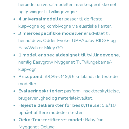
herunder universalmodeller, mærkespecifikke net
og løsninger til tvillingevogne.
4 universalmodeller
passer til de fleste
klapvogne og kombivogne via elastiske kanter.
3 mærkespecifikke modeller
er udviklet til
henholdsvis Odder Evoke, UPPAbaby RIDGE og
EasyWalker Miley GO.
1 model er specialdesignet til tvillingevogne
,
nemlig Easygrow Myggenet Til Tvillingebarne/-
klapvogn.
Prisspænd:
89,95–349,95 kr. blandt de testede
modeller.
Evalueringskriterier:
pasform, insektbeskyttelse,
brugervenlighed og materialekvalitet.
Højeste delkarakter for beskyttelse:
9,6/10
opnået af flere modeller i testen.
Oeko-Tex-certificeret model:
BabyDan
Myggenet Deluxe.