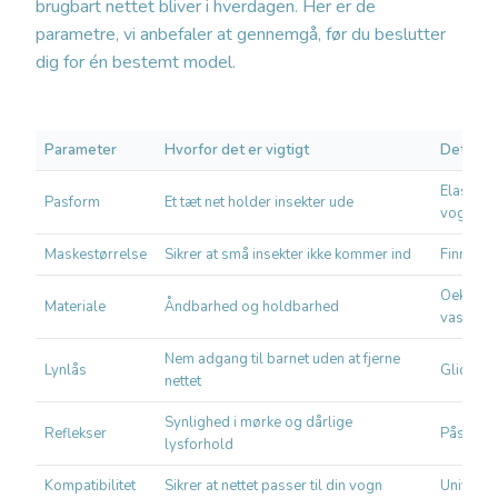
brugbart nettet bliver i hverdagen. Her er de
parametre, vi anbefaler at gennemgå, før du beslutter
dig for én bestemt model.
Parameter
Hvorfor det er vigtigt
Det bør 
Elastikka
Pasform
Et tæt net holder insekter ude
vognen
Maskestørrelse
Sikrer at små insekter ikke kommer ind
Finmaske
Oeko-Tex-
Materiale
Åndbarhed og holdbarhed
vaskbart
Nem adgang til barnet uden at fjerne
Lynlås
Glidende
nettet
Synlighed i mørke og dårlige
Reflekser
Påsyede 
lysforhold
Kompatibilitet
Sikrer at nettet passer til din vogn
Universa