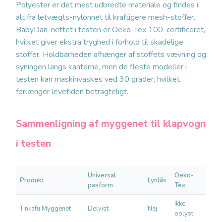
Polyester er det mest udbredte materiale og findes i
alt fra letvægts-nylonnet til kraftigere mesh-stoffer.
BabyDan-nettet i testen er Oeko-Tex 100-certificeret,
hvilket giver ekstra tryghed i forhold til skadelige
stoffer. Holdbarheden afhænger af stoffets vævning og
syningen langs kanterne, men de fleste modeller i
testen kan maskinvaskes ved 30 grader, hvilket
forlænger levetiden betragteligt.
Sammenligning af myggenet til klapvogn
i testen
Universal
Oeko-
Produkt
Lynlås
Sær
pasform
Tex
Ikke
Kla
Tinkafu Myggenet
Delvist
Nej
oplyst
hån