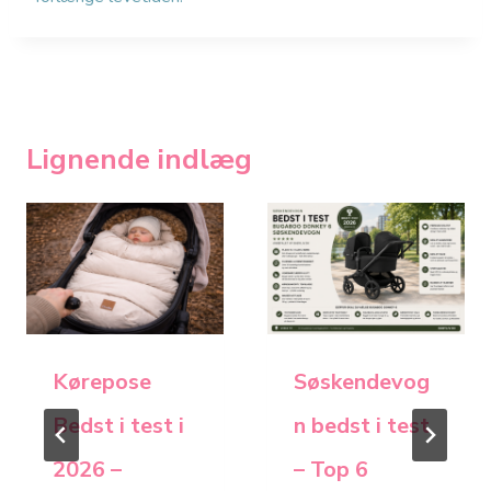
Lignende indlæg
Kørepose
Søskendevog
Bedst i test i
n bedst i test
2026 –
– Top 6