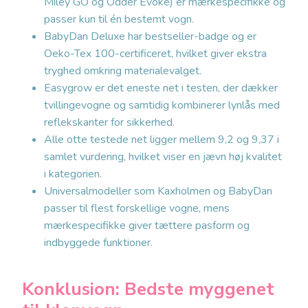
Miley GO og Odder Evoke) er mærkespecifikke og
passer kun til én bestemt vogn.
BabyDan Deluxe har bestseller-badge og er
Oeko-Tex 100-certificeret, hvilket giver ekstra
tryghed omkring materialevalget.
Easygrow er det eneste net i testen, der dækker
tvillingevogne og samtidig kombinerer lynlås med
reflekskanter for sikkerhed.
Alle otte testede net ligger mellem 9,2 og 9,37 i
samlet vurdering, hvilket viser en jævn høj kvalitet
i kategorien.
Universalmodeller som Kaxholmen og BabyDan
passer til flest forskellige vogne, mens
mærkespecifikke giver tættere pasform og
indbyggede funktioner.
Konklusion: Bedste myggenet