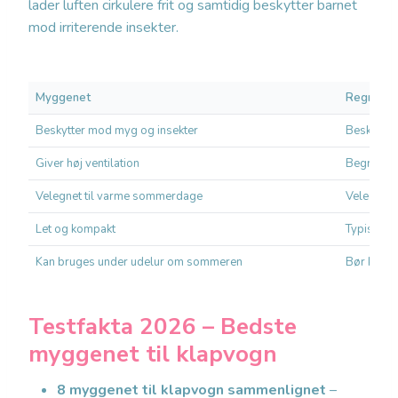
lader luften cirkulere frit og samtidig beskytter barnet
mod irriterende insekter.
Myggenet
Regnslag
Beskytter mod myg og insekter
Beskytter
Giver høj ventilation
Begrænser
Velegnet til varme sommerdage
Velegnet t
Let og kompakt
Typisk tu
Kan bruges under udelur om sommeren
Bør kun b
Testfakta 2026 – Bedste
myggenet til klapvogn
8 myggenet til klapvogn sammenlignet
–