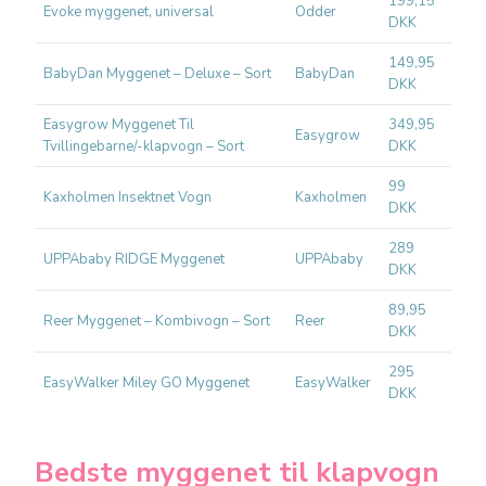
199,15
Odde
Evoke myggenet, universal
Odder
DKK
ligge
149,95
Univ
BabyDan Myggenet – Deluxe – Sort
BabyDan
DKK
barn
Easygrow Myggenet Til
349,95
Tvil
Easygrow
Tvillingebarne/-klapvogn – Sort
DKK
lynlå
99
Univ
Kaxholmen Insektnet Vogn
Kaxholmen
DKK
hver
289
UPPA
UPPAbaby RIDGE Myggenet
UPPAbaby
DKK
klap
89,95
Små 
Reer Myggenet – Kombivogn – Sort
Reer
DKK
komb
295
EasyWalker Miley GO Myggenet
EasyWalker
Easy
DKK
Bedste myggenet til klapvogn