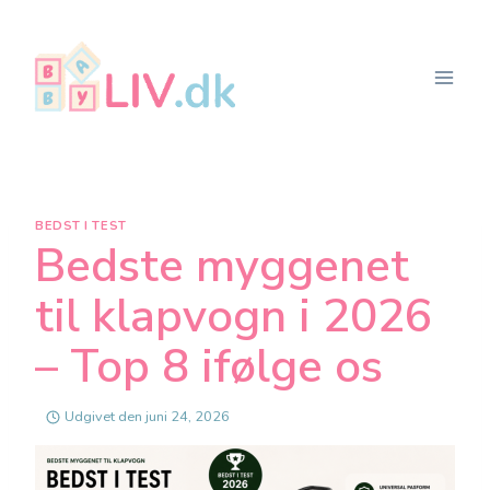
Fortsæt
til
indhold
BEDST I TEST
Bedste myggenet
til klapvogn i 2026
– Top 8 ifølge os
Udgivet den
juni 24, 2026