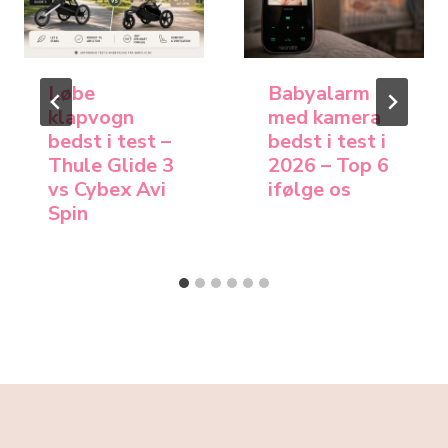
Løbe
Babyalarm
klapvogn
med kamera
bedst i test –
bedst i test i
Thule Glide 3
2026 – Top 6
vs Cybex Avi
ifølge os
Spin