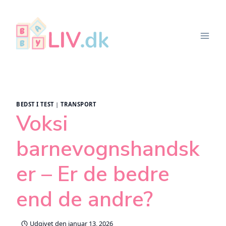
Fortsæt
til
indhold
BEDST I TEST
|
TRANSPORT
Voksi
barnevognshandsk
er – Er de bedre
end de andre?
Udgivet den
januar 13, 2026