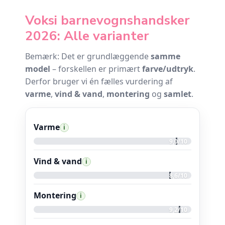
Voksi barnevognshandsker
2026: Alle varianter
Bemærk: Det er grundlæggende
samme
model
– forskellen er primært
farve/udtryk
.
Derfor bruger vi én fælles vurdering af
varme
,
vind & vand
,
montering
og
samlet
.
Varme
i
9,0/10
Vind & vand
i
8,6/10
Montering
i
9,2/10