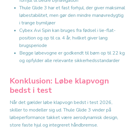
forhjul til bedre bynavigation
Thule Glide 3 har et fast forhjul, der giver maksimal
løbestabilitet, men gør den mindre manøvredygtig
i trange bymiljøer
Cybex Avi Spin kan bruges fra fødsel i lie-flat-
position og op til ca. 4 år, hvilket giver lang
brugsperiode
Begge løbevogne er godkendt til børn op til 22 kg
og opfylder alle relevante sikkerhedsstandarder
Konklusion: Løbe klapvogn
bedst i test
Når det gælder løbe klapvogn bedst i test 2026,
skiller to modeller sig ud. Thule Glide 3 vinder på
løbeperformance takket være aerodynamisk design,
store faste hjul og integreret håndbremse.