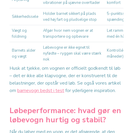
vibrationer på ujævne overflader
komfort
Holder barnet sikkert på plads
5-punktssele 
Sikkerhedssele
ved høj fart og pludselige stop
spænding
Vægt og
Afgør hvor nem vognen er at
Let ramme (und
foldning
transportere og opbevare
med én hånd
Løbevogne er ikke egnet til
Barnets alder
Kontrollér min
nyfødte – ryggen skal være stærk
og vægt
måneder) og m
nok
Husk at tjekke, om vognen er officielt godkendt til løb
– det er ikke alle klapvogne, der er konstrueret til de
belastninger, der opstår ved løb. Se også vores artikel
om
barnevogn bedst i test
for yderligere inspiration.
Løbeperformance: hvad gør en
løbevogn hurtig og stabil?
Når du løber med en vogn, er det afgørende, at den