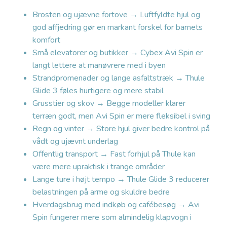
Brosten og ujævne fortove → Luftfyldte hjul og
god affjedring gør en markant forskel for barnets
komfort
Små elevatorer og butikker → Cybex Avi Spin er
langt lettere at manøvrere med i byen
Strandpromenader og lange asfaltstræk → Thule
Glide 3 føles hurtigere og mere stabil
Grusstier og skov → Begge modeller klarer
terræn godt, men Avi Spin er mere fleksibel i sving
Regn og vinter → Store hjul giver bedre kontrol på
vådt og ujævnt underlag
Offentlig transport → Fast forhjul på Thule kan
være mere upraktisk i trange områder
Lange ture i højt tempo → Thule Glide 3 reducerer
belastningen på arme og skuldre bedre
Hverdagsbrug med indkøb og cafébesøg → Avi
Spin fungerer mere som almindelig klapvogn i