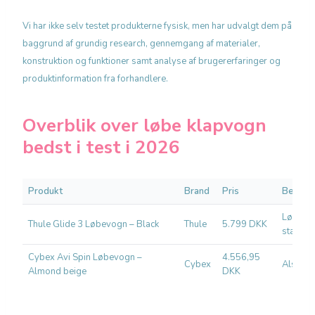
Vi har ikke selv testet produkterne fysisk, men har udvalgt dem på
baggrund af grundig research, gennemgang af materialer,
konstruktion og funktioner samt analyse af brugererfaringer og
produktinformation fra forhandlere.
Overblik over løbe klapvogn
bedst i test i 2026
Produkt
Brand
Pris
Bedst ti
Løbepe
Thule Glide 3 Løbevogn – Black
Thule
5.799 DKK
stabilite
Cybex Avi Spin Løbevogn –
4.556,95
Cybex
Alsidig
Almond beige
DKK