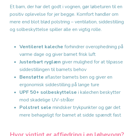
Et barn, der har det godt i vognen, gør løbeturen til en
positiv oplevelse for jer begge. Komfort handler om
mere end blot blød polstring – ventilation, siddestilling
og solbeskyttelse spiller alle en vigtig rolle.
Ventileret kaleche
forhindrer overophedning på
varme dage og giver barnet frisk luft
Justerbart ryglæn
giver mulighed for at tilpasse
siddestillingen til barnets behov
Benstøtte
aflaster barnets ben og giver en
ergonomisk siddestilling på lange ture
UPF 50+ solbeskyttelse
i kalechen beskytter
mod skadelige UV-stråler
Polstret sele
mindsker trykpunkter og gør det
mere behageligt for barnet at sidde spændt fast
Hvor vigtigt er affjedring i en løbevogn?