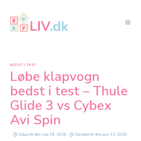
Fortsæt
til
indhold
BEDST I TEST
Løbe klapvogn
bedst i test – Thule
Glide 3 vs Cybex
Avi Spin
Udgivet den
maj 19, 2026
Opdateret den
juni 13, 2026