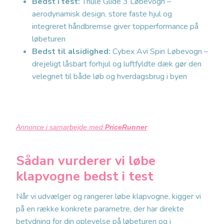
Bedst i test:
Thule Glide 3 Løbevogn –
aerodynamisk design, store faste hjul og
integreret håndbremse giver topperformance på
løbeturen
Bedst til alsidighed:
Cybex Avi Spin Løbevogn –
drejeligt låsbart forhjul og luftfyldte dæk gør den
velegnet til både løb og hverdagsbrug i byen
Annonce i samarbejde med
PriceRunner
Sådan vurderer vi løbe
klapvogne bedst i test
Når vi udvælger og rangerer løbe klapvogne, kigger vi
på en række konkrete parametre, der har direkte
betydning for din oplevelse på løbeturen og i