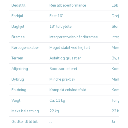
Bedst til
Ren løbeperformance
Løb + hv
Forhjul
Fast 16”
Drejeligt
Baghjul
18” luftfyldte
Store luft
Bremse
Integreret twist-håndbremse
Integrer
Køreegenskaber
Meget stabil ved høj fart
Mere flek
Terræn
Asfalt og grusstier
By, skov 
Affjedring
Sportsorienteret
Komfortor
Bybrug
Mindre praktisk
Markant 
Foldning
Kompakt enhåndsfold
Kompakt 
Vægt
Ca. 11 kg
Tungere k
Maks belastning
22 kg
22 kg
Godkendt til løb
Ja
Ja