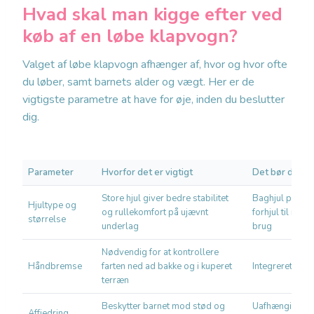
Hvad skal man kigge efter ved
køb af en løbe klapvogn?
Valget af løbe klapvogn afhænger af, hvor og hvor ofte
du løber, samt barnets alder og vægt. Her er de
vigtigste parametre at have for øje, inden du beslutter
dig.
Parameter
Hvorfor det er vigtigt
Det bør du kig
Store hjul giver bedre stabilitet
Baghjul på min
Hjultype og
og rullekomfort på ujævnt
forhjul til ren l
størrelse
underlag
brug
Nødvendig for at kontrollere
Håndbremse
farten ned ad bakke og i kuperet
Integreret twis
terræn
Beskytter barnet mod stød og
Uafhængig affj
Affjedring