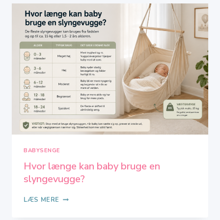
I
2026
–
TOP
8
IFØLGE
OS
BABYSENGE
Hvor længe kan baby bruge en
slyngevugge?
HVOR
LÆS MERE
LÆNGE
KAN