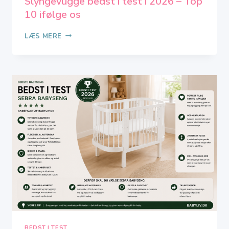
Slyngevugge bedst i test i 2026 – Top
10 ifølge os
SLYNGEVUGGE
LÆS MERE
BEDST
I
TEST
I
2026
–
TOP
10
IFØLGE
OS
BEDST I TEST