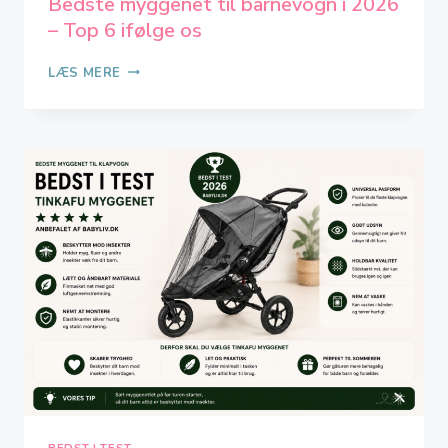
Bedste myggenet til barnevogn i 2026
– Top 6 ifølge os
BEDSTE
LÆS MERE
MYGGENET
TIL
BARNEVOGN
I
2026
–
TOP
6
IFØLGE
OS