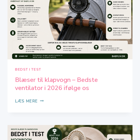
TOP
6
IFØLGE
OS
BEDST I TEST
Blæser til klapvogn – Bedste
ventilator i 2026 ifølge os
BLÆSER
LÆS MERE
TIL
KLAPVOGN
–
BEDSTE
VENTILATOR
I