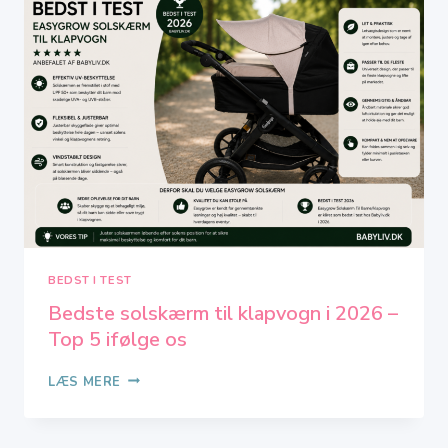
VALG
TIL
EN
VARM
SOMMER
BEDST I TEST
Bedste solskærm til klapvogn i 2026 –
Top 5 ifølge os
BEDSTE
LÆS MERE
SOLSKÆRM
TIL
KLAPVOGN