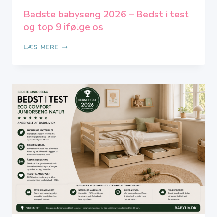
Bedste babyseng 2026 – Bedst i test
og top 9 ifølge os
BEDSTE
LÆS MERE
BABYSENG
2026
–
BEDST
I
TEST
OG
TOP
9
IFØLGE
OS