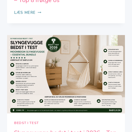
– Top 8 ifølge os
BEDSTE
LÆS MERE
KØJESENG
I
2026
–
BEDST
I
TEST
–
TOP
8
IFØLGE
OS
BEDST I TEST