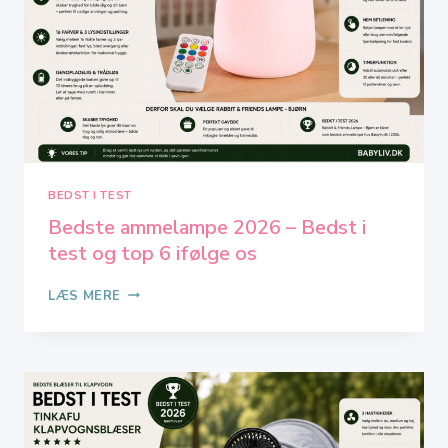
10
IFØLGE
OS
BEDST I TEST
Bedste ammelampe 2026 – Bedst i
test og top 6 ifølge os
BEDSTE
LÆS MERE
AMMELAMPE
2026
–
BEDST
I
TEST
OG