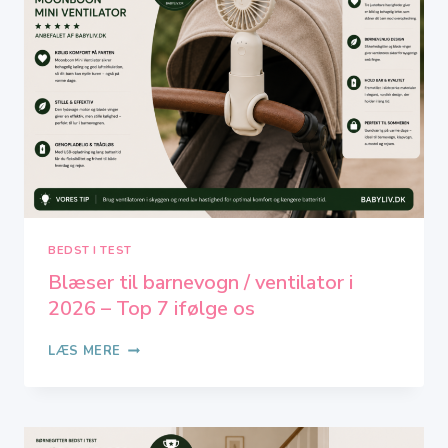
2026
IFØLGE
OS
BEDST I TEST
Blæser til barnevogn / ventilator i
2026 – Top 7 ifølge os
BLÆSER
LÆS MERE
TIL
BARNEVOGN
/
VENTILATOR
I