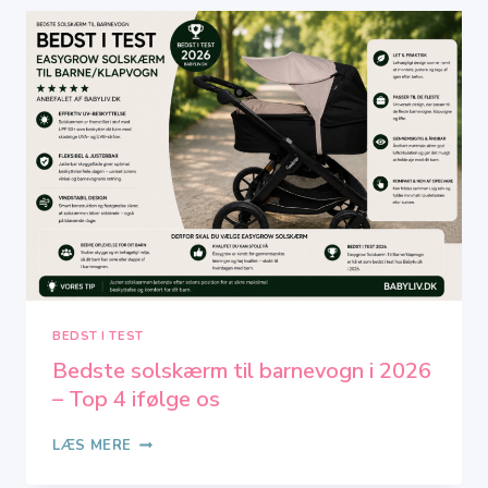
I
2026
–
TOP
5
IFØLGE
OS
BEDST I TEST
Bedste solskærm til barnevogn i 2026
– Top 4 ifølge os
BEDSTE
LÆS MERE
SOLSKÆRM
TIL