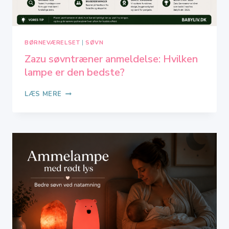
BØRNEVÆRELSET
|
SØVN
Zazu søvntræner anmeldelse: Hvilken
lampe er den bedste?
ZAZU
LÆS MERE
SØVNTRÆNER
ANMELDELSE:
HVILKEN
LAMPE
ER
DEN
BEDSTE?