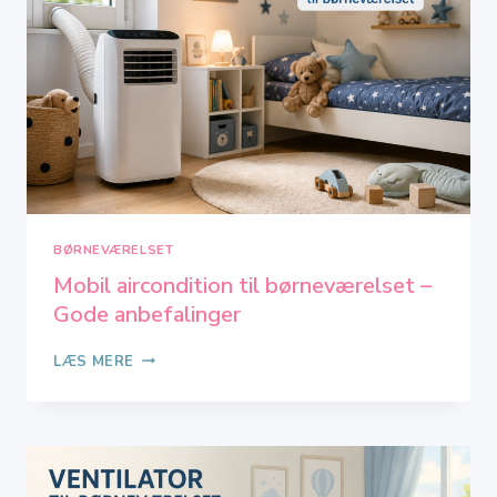
BØRNEVÆRELSET
Mobil aircondition til børneværelset –
Gode anbefalinger
MOBIL
LÆS MERE
AIRCONDITION
TIL
BØRNEVÆRELSET
–
GODE
ANBEFALINGER