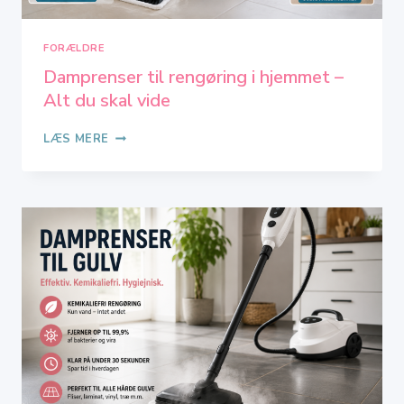
FORÆLDRE
Damprenser til rengøring i hjemmet –
Alt du skal vide
DAMPRENSER
LÆS MERE
TIL
RENGØRING
I
HJEMMET
–
ALT
DU
SKAL
VIDE