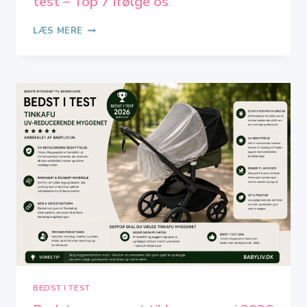
test – Top 7 ifølge os
BEDSTE
LÆS MERE
POP
UP
TELT
UV
2026
–
BEDST
I
TEST
–
TOP
7
IFØLGE
OS
BEDST I TEST