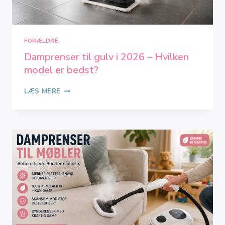
FORÆLDRE
Damprenser til gulv i 2026 – Hvilken
model er bedst?
DAMPRENSER
LÆS MERE
TIL
GULV
I
2026
–
HVILKEN
MODEL
ER
BEDST?