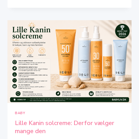
BADEBASSIN
TIL
BØRN
I
2026
–
TOP
8
IFØLGE
OS
BABY
Lille Kanin solcreme: Derfor vælger
mange den