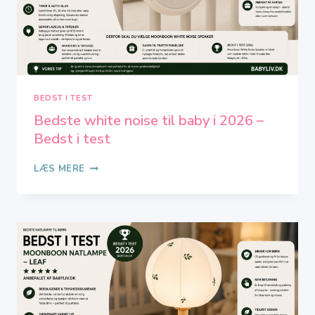
BEDST I TEST
Bedste white noise til baby i 2026 –
Bedst i test
BEDSTE
LÆS MERE
WHITE
NOISE
TIL
BABY
I
2026
–
BEDST
I
TEST