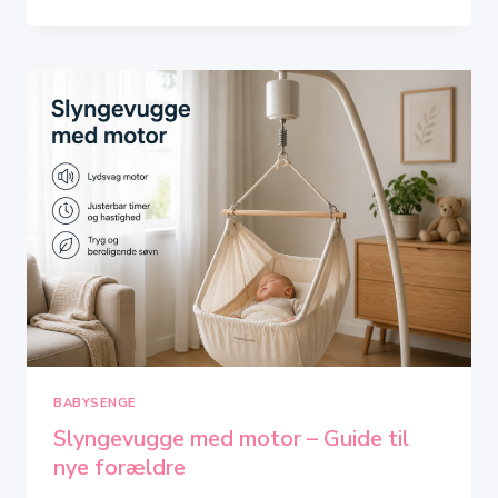
SLYNGEVUGGER?
FORDELE,
ULEMPER
OG
SIKKERHED
BABYSENGE
Slyngevugge med motor – Guide til
nye forældre