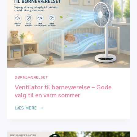
BØRNEVÆRELSET
Ventilator til børneværelse – Gode
valg til en varm sommer
VENTILATOR
LÆS MERE
TIL
BØRNEVÆRELSE
–
GODE