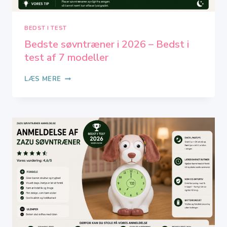
BEDST I TEST
Bedste søvntræner i 2026 – Bedst i
test af 7 modeller
BEDSTE
LÆS MERE
SØVNTRÆNER
I
2026
–
BEDST
I
TEST
AF
7
MODELLER