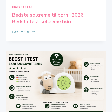
BEDST I TEST
Bedste solcreme til børn i 2026 –
Bedst i test solcreme børn
BEDSTE
LÆS MERE
SOLCREME
TIL
BØRN
I
2026
–
BEDST
I
TEST
SOLCREME
BØRN