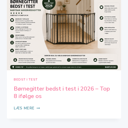
2026
–
TOP
7
IFØLGE
OS
BEDST I TEST
Børnegitter bedst i test i 2026 – Top
8 ifølge os
BØRNEGITTER
LÆS MERE
BEDST
I
TEST