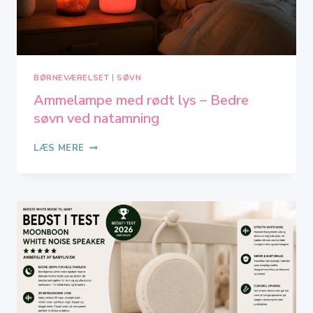
BØRNEVÆRELSET
|
SØVN
Ammelampe med rødt lys – Bedre
søvn ved natamning
AMMELAMPE
LÆS MERE
MED
RØDT
LYS
–
BEDRE
SØVN
VED
NATAMNING