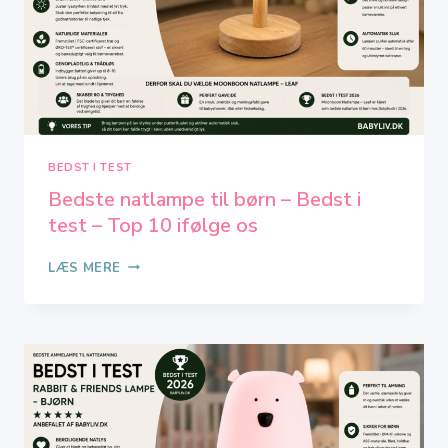
BEDST I TEST
Bedste natlampe til børn – Bedst i
test – Top 10 ifølge os
BEDSTE
LÆS MERE
NATLAMPE
TIL
BØRN
–
BEDST
I
TEST
–
TOP