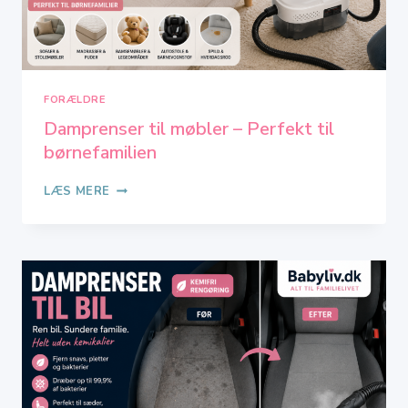
FORÆLDRE
Damprenser til møbler – Perfekt til
børnefamilien
DAMPRENSER
LÆS MERE
TIL
MØBLER
–
PERFEKT
TIL
BØRNEFAMILIEN