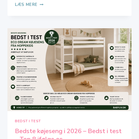
SLYNGEVUGGE
LÆS MERE
MED
MOTOR
–
GUIDE
TIL
NYE
FORÆLDRE
BEDST I TEST
Bedste køjeseng i 2026 – Bedst i test