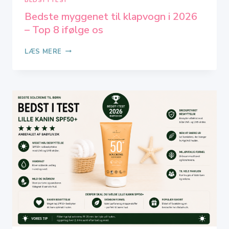
BEDST I TEST
Bedste myggenet til klapvogn i 2026
– Top 8 ifølge os
BEDSTE
LÆS MERE
MYGGENET
TIL
KLAPVOGN
I
2026
–
TOP
8
IFØLGE
OS