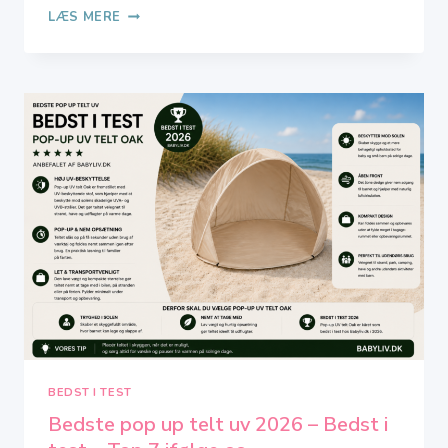
LILLE
LÆS MERE
KANIN
SOLCREME:
DERFOR
VÆLGER
MANGE
DEN
BEDST I TEST
Bedste pop up telt uv 2026 – Bedst i