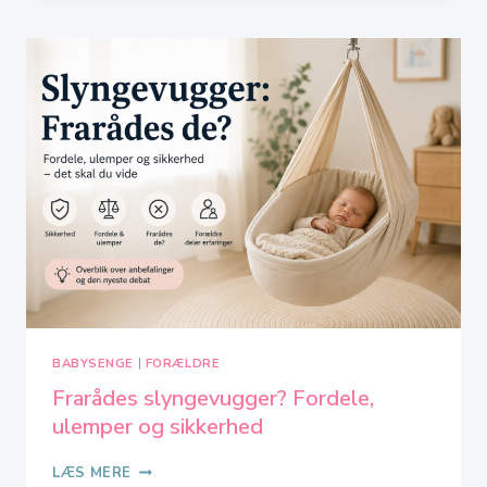
BABY
BRUGE
EN
SLYNGEVUGGE?
BABYSENGE
|
FORÆLDRE
Frarådes slyngevugger? Fordele,
ulemper og sikkerhed
FRARÅDES
LÆS MERE