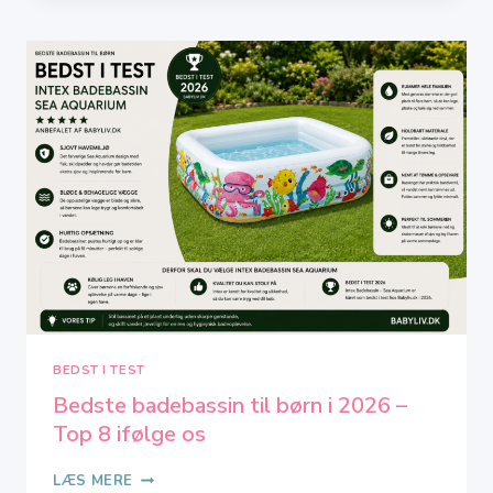
BARNEVOGN
I
2026
–
TOP
4
IFØLGE
OS
BEDST I TEST
Bedste badebassin til børn i 2026 –
Top 8 ifølge os
BEDSTE
LÆS MERE