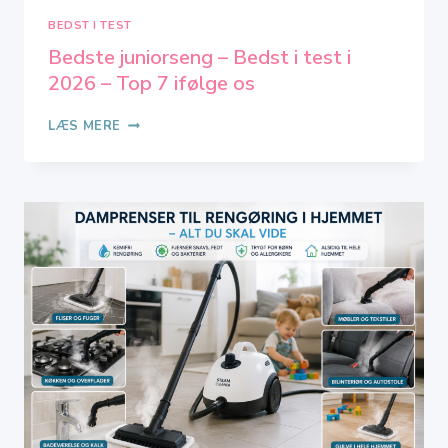
BEDST I TEST
Bedste juniorseng – Bedst i test i
2026 – Top 7 ifølge os
BEDSTE
LÆS MERE
JUNIORSENG
–
BEDST
I
TEST
I
2026
–
TOP
7
IFØLGE
OS