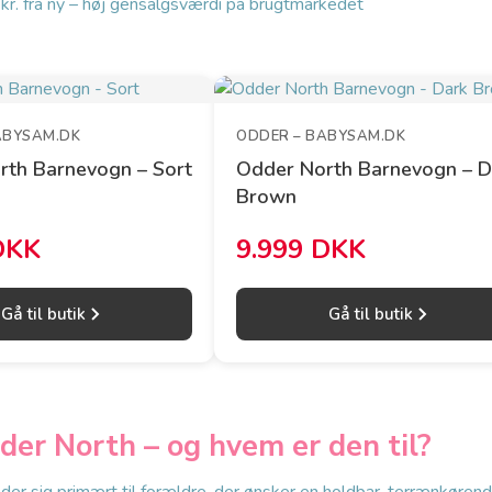
kr. fra ny – høj gensalgsværdi på brugtmarkedet
ABYSAM.DK
ODDER – BABYSAM.DK
rth Barnevogn – Sort
Odder North Barnevogn – D
Brown
DKK
9.999 DKK
Gå til butik
Gå til butik
der North – og hvem er den til?