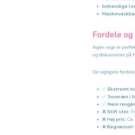
Indvendige l
Maskinvaskbar
Fordele og
Ingen vogn er perfek
og diskussioner på Re
De vigtigste fordele
✅
Ekstremt ho
✅
Suveræn i t
✅
Nem rengør
❌
Stift stel:
Fa
❌
Høj pris:
Ca. 
❌
Begrænset f