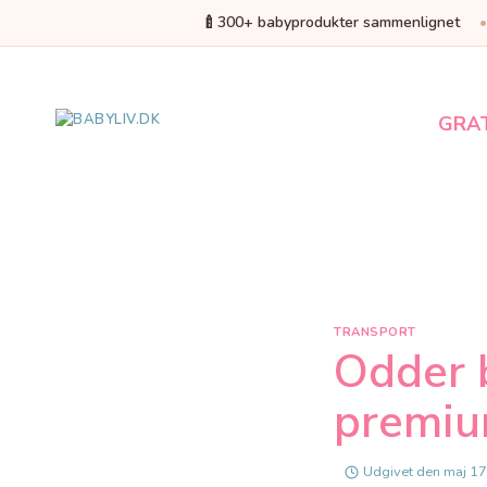
🍼
300+ babyprodukter sammenlignet
Fortsæt
til
indhold
GRA
TRANSPORT
Odder 
premiu
Udgivet den
maj 17