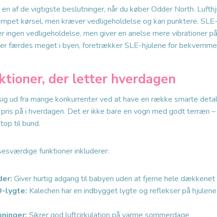
r en af de vigtigste beslutninger, når du køber Odder North. Lufth
pet kørsel, men kræver vedligeholdelse og kan punktere. SLE-
r ingen vedligeholdelse, men giver en anelse mere vibrationer p
der færdes meget i byen, foretrækker SLE-hjulene for bekvemmel
ktioner, der letter hverdagen
 sig ud fra mange konkurrenter ved at have en række smarte detal
pris på i hverdagen. Det er ikke bare en vogn med godt terræn – 
op til bund.
sværdige funktioner inkluderer:
der:
Giver hurtig adgang til babyen uden at fjerne hele dækkenet
D-lygte:
Kalechen har en indbygget lygte og reflekser på hjulene 
bninger:
Sikrer god luftcirkulation på varme sommerdage