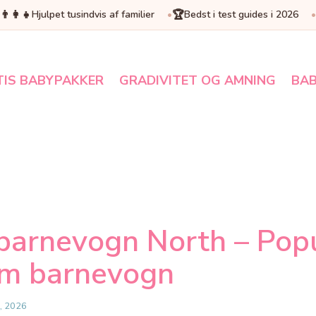
👨‍👩‍👧
🏆
Hjulpet tusindvis af familier
Bedst i test guides i 2026
TIS BABYPAKKER
GRADIVITET OG AMNING
BAB
barnevogn North – Pop
m barnevogn
, 2026