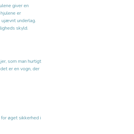
julene giver en
hjulene er
å ujævnt underlag.
igheds skyld.
jer, som man hurtigt
det er en vogn, der
for øget sikkerhed i