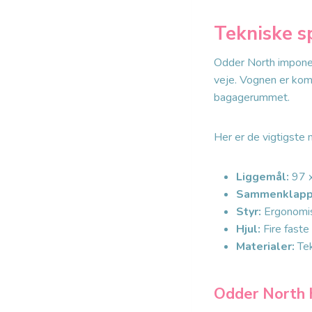
Tekniske s
Odder North imponer
veje. Vognen er kom
bagagerummet.
Her er de vigtigste 
Liggemål:
97 x
Sammenklapp
Styr:
Ergonomisk
Hjul:
Fire faste 
Materialer:
Tek
Odder North hj