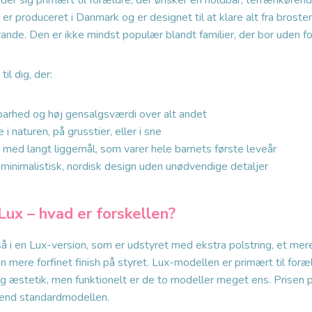
er sig primært til forældre, der ønsker en holdbar, terrænkøre
 er produceret i Danmark og er designet til at klare alt fra broste
ande. Den er ikke mindst populær blandt familier, der bor uden fo
il dig, der:
dbarhed og høj gensalgsværdi over alt andet
 i naturen, på grusstier, eller i sne
med langt liggemål, som varer hele barnets første leveår
minimalistisk, nordisk design uden unødvendige detaljer
ux – hvad er forskellen?
 i en Lux-version, som er udstyret med ekstra polstring, et mere
en mere forfinet finish på styret. Lux-modellen er primært til foræ
og æstetik, men funktionelt er de to modeller meget ens. Prisen 
 end standardmodellen.