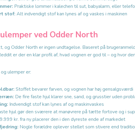
ommer:
Praktiske lommer i kalechen til sut, babyalarm, eller telef
t stof:
Alt indvendigt stof kan lynes af og vaskes i maskinen
 ulemper ved Odder North
t, og Odder North er ingen undtagelse. Baseret på brugeranmelde
ddit er der en klar profil af, hvad vognen er god til – og hvor de
 og ulemper er:
ldbar:
Stoffet bevarer farven, og vognen har høj gensalgsværdi
erræn:
De fire faste hjul klarer sne, sand, og grusstier uden prob
ing:
Indvendigt stof kan lynes af og maskinvaskes
ste hjul gør den sværere at manøvrere på tætte fortove og i su
9.999 kr. fra ny placerer den i den dyreste ende af markedet
jedring:
Nogle forældre oplever stellet som stivere end traditi