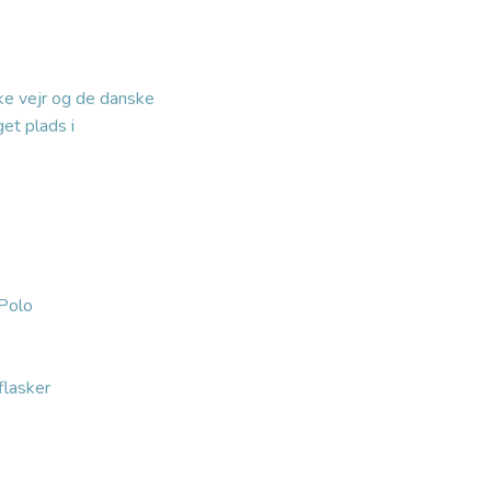
ke vejr og de danske
et plads i
Polo
flasker