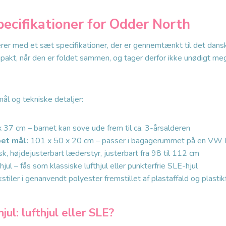
pecifikationer for Odder North
er med et sæt specifikationer, der er gennemtænkt til det dans
pakt, når den er foldet sammen, og tager derfor ikke unødigt meg
mål og tekniske detaljer:
 37 cm – barnet kan sove ude frem til ca. 3-årsalderen
et mål:
101 x 50 x 20 cm – passer i bagagerummet på en VW 
, højdejusterbart læderstyr, justerbart fra 98 til 112 cm
hjul – fås som klassiske lufthjul eller punkterfrie SLE-hjul
stiler i genanvendt polyester fremstillet af plastaffald og plastik
ul: lufthjul eller SLE?