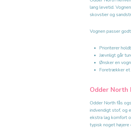
Odder North henvend
lang levetid. Vognen
skovstier og sandstr
Vognen passer godt t
Prioriterer hol
Jævnligt går ture
Ønsker en vogn 
Foretrækker et 
Odder North L
Odder North fås også
indvendigt stof, og 
ekstra lag komfort 
typisk noget højere