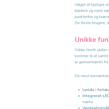
Valget af hjultype e
blødere og mere dæm
punkterfrie og kræve
De fleste brugere, 
Unikke fun
Odder North skiller
kommer til at sætte 
er gennemtænkt fra t
De mest bemærkelse
Lynlås i forlæ
Integreret LE
mørke
Ventilationså