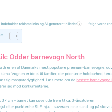
Indeholder reklamelinks og AI-genereret billeder
Ifølge vores re
i
om
lik: Odder barnevogn North
th er en af Danmarks mest populære premium-barnevogne, udvik
lima. Vognen er ideel til familier, der prioriterer holdbarhed, te
ymæssig manøvredygtighed. Læs mere om de
bedste barnevogne b
arer sig mod konkurrenterne.
 37 cm – barnet kan sove ude frem til ca. 3-årsalderen
hjul eller punkterfrie SLE-hjul – suveræn i sne, sand, og på skovst