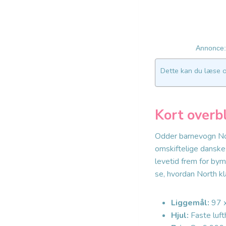
Annonce: 
Dette kan du læse 
Kort overb
Odder barnevogn Nor
omskiftelige danske k
levetid frem for b
se, hvordan North kl
Liggemål:
97 x
Hjul:
Faste luft