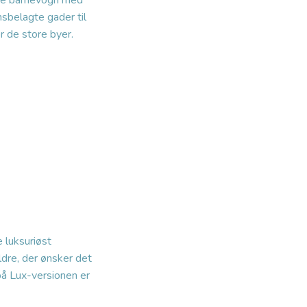
nde barnevogn med
nsbelagte gader til
r de store byer.
 luksuriøst
ldre, der ønsker det
på Lux-versionen er