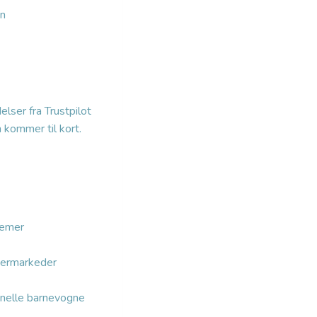
on
lser fra Trustpilot
n kommer til kort.
lemer
permarkeder
onelle barnevogne