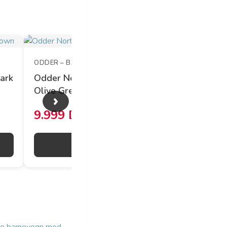
ODDER – BABYSAM.DK
ark
Odder North Barnevogn –
Olive Green
›
9.999 DKK
Gå til butik