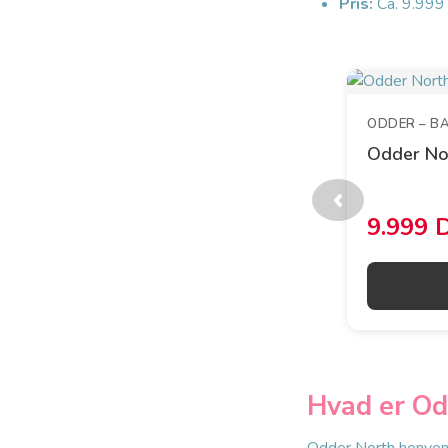
Pris:
Ca. 9.999 
ODDER – B
Odder No
‹
9.999 
Hvad er Od