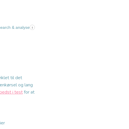
search & analyse
i
let til det
rrænkørsel og lang
edst i test
for at
ier