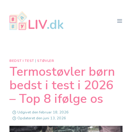
Fortsæt
til
indhold
BEDST I TEST
|
STØVLER
Termostøvler børn
bedst i test i 2026
– Top 8 ifølge os
Udgivet den
februar 18, 2026
Opdateret den
juni 13, 2026