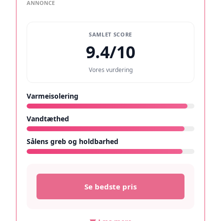
ANNONCE
SAMLET SCORE
9.4/10
Vores vurdering
Varmeisolering
9.6/10
Vandtæthed
9.4/10
Sålens greb og holdbarhed
9.3/10
Se bedste pris