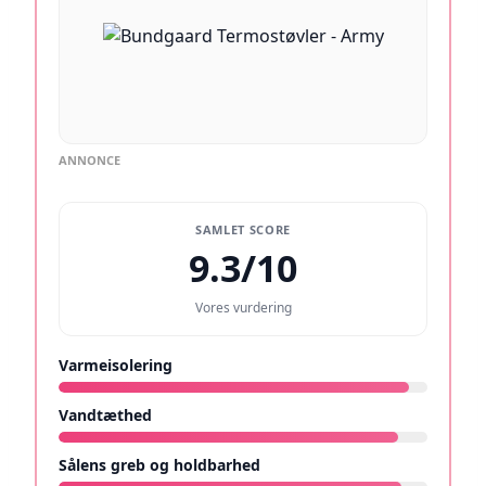
ANNONCE
SAMLET SCORE
9.3/10
Vores vurdering
Varmeisolering
9.5/10
Vandtæthed
9.2/10
Sålens greb og holdbarhed
9.3/10