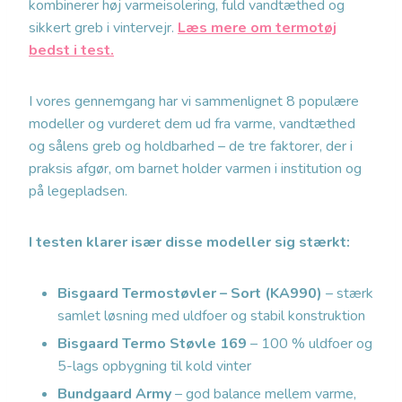
kombinerer høj varmeisolering, fuld vandtæthed og
sikkert greb i vintervejr.
Læs mere om termotøj
bedst i test.
I vores gennemgang har vi sammenlignet 8 populære
modeller og vurderet dem ud fra varme, vandtæthed
og sålens greb og holdbarhed – de tre faktorer, der i
praksis afgør, om barnet holder varmen i institution og
på legepladsen.
I testen klarer især disse modeller sig stærkt:
Bisgaard Termostøvler – Sort (KA990)
– stærk
samlet løsning med uldfoer og stabil konstruktion
Bisgaard Termo Støvle 169
– 100 % uldfoer og
5-lags opbygning til kold vinter
Bundgaard Army
– god balance mellem varme,