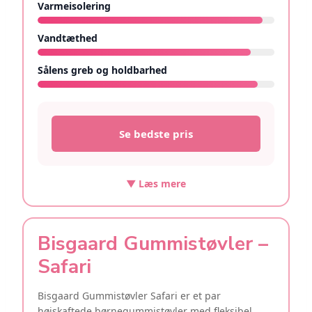
Varmeisolering
9.5/10
Vandtæthed
9/10
Sålens greb og holdbarhed
9.3/10
Se bedste pris
▼ Læs mere
Bisgaard Gummistøvler –
Safari
Bisgaard Gummistøvler Safari er et par
højskaftede børnegummistøvler med fleksibel