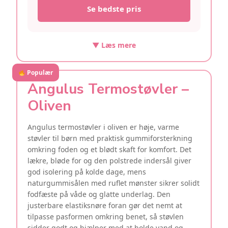
Se bedste pris
▼ Læs mere
Populær
Angulus Termostøvler –
Oliven
Angulus termostøvler i oliven er høje, varme
støvler til børn med praktisk gummiforsterkning
omkring foden og et blødt skaft for komfort. Det
lækre, bløde for og den polstrede indersål giver
god isolering på kolde dage, mens
naturgummisålen med ruflet mønster sikrer solidt
fodfæste på våde og glatte underlag. Den
justerbare elastiksnøre foran gør det nemt at
tilpasse pasformen omkring benet, så støvlen
sidder godt og hjælper med at holde vand og