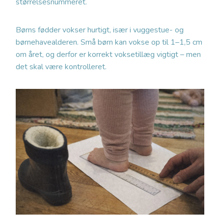
størrelsesnummeret.
Børns fødder vokser hurtigt, især i vuggestue- og
børnehavealderen. Små børn kan vokse op til 1–1,5 cm
om året, og derfor er korrekt voksetillæg vigtigt – men
det skal være kontrolleret.