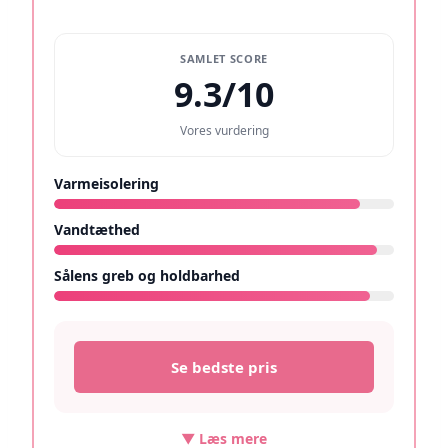
SAMLET SCORE
9.3/10
Vores vurdering
Varmeisolering
9/10
Vandtæthed
9.5/10
Sålens greb og holdbarhed
9.3/10
Se bedste pris
▼ Læs mere