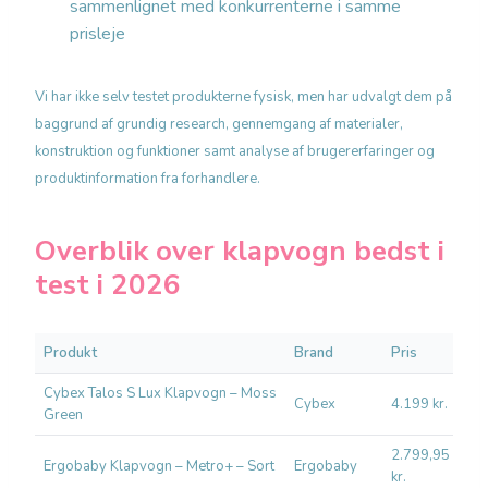
sammenlignet med konkurrenterne i samme
prisleje
Vi har ikke selv testet produkterne fysisk, men har udvalgt dem på
baggrund af grundig research, gennemgang af materialer,
konstruktion og funktioner samt analyse af brugererfaringer og
produktinformation fra forhandlere.
Overblik over klapvogn bedst i
test i 2026
Produkt
Brand
Pris
Bed
Cybex Talos S Lux Klapvogn – Moss
Cybex
4.199 kr.
Ter
Green
2.799,95
Ergobaby Klapvogn – Metro+ – Sort
Ergobaby
Byl
kr.