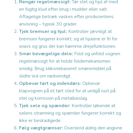
Rengør regelmæssigt:
Tør stel og hjul af med
en fugtig klud efter brug i mudder eller salt.
Aftagelige betræk vaskes efter producentens
anvisning – typisk 30 grader.
Tjek bremser og hjul:
Kontroller jævnligt at
bremsen fungerer korrekt, og at hjulene er fri for
snavs og grus der kan hæmme drejefunktionen.
Smør bevægelige dele:
Fold og unfold vognen
regelmæssigt for at holde foldemekanismen
smidig. Brug silikonebaseret smøremiddel på
slidte led om nødvendigt.
Opbevar tørt og indendørs:
Opbevar
klapvognen på et tørt sted for at undgå rust på
stel og korrosion på metalbeslag.
Tjek sele og spænder:
Kontroller løbende at
selens stramning og spænder fungerer korrekt og
ikke er beskadigede.
Følg vægtgrænser:
Overskrid aldrig den angivne