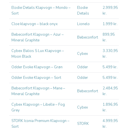
Elodie Details Klapvogn – Mondo –
Elodie
2.999,95
Ko
Sort
Details
kr.
hv
Cloe klapvogn – black onyx
Lionelo
1.999 kr.
Re
Bebeconfort Klapvogn – Azur –
899,95
Bu
Bebeconfort
Mineral Graphite
kr.
by
Cybex Balios S Lux Klapvogn –
3.330,95
Cybex
Byl
Moon Black
kr.
Odder Evoke Klapvogn – Grøn
Odder
5.499 kr.
Nor
Odder Evoke Klapvogn – Sort
Odder
5.499 kr.
Nor
Bebeconfort Klapvogn – Mane –
2.484,95
Bebeconfort
Tvi
Mineral Graphite
kr.
Cybex Klapvogn – Libelle – Fog
1.896,95
Re
Cybex
Grey
kr.
hå
STORK Iconia Premium Klapvogn –
4.999,95
STORK
Hv
Sort
kr.