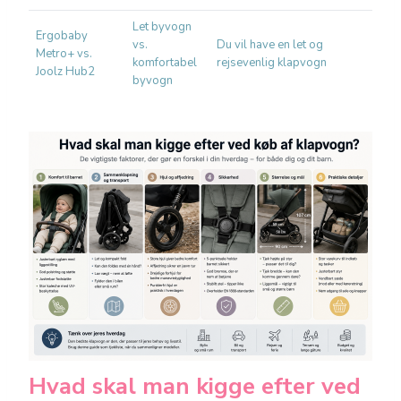
Let byvogn
Ergobaby
D
vs.
Du vil have en let og
Metro+ vs.
p
komfortabel
rejsevenlig klapvogn
Joolz Hub2
h
byvogn
Hvad skal man kigge efter ved