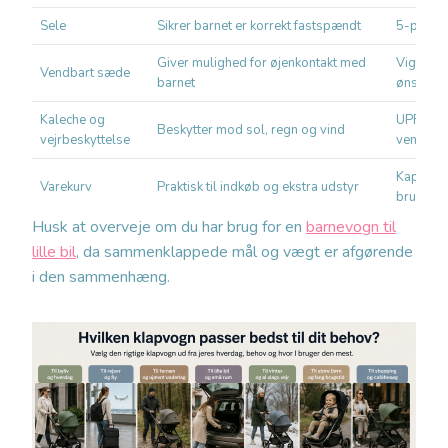
Sele
Sikrer barnet er korrekt fastspændt
5-punktse
Giver mulighed for øjenkontakt med
Vigtigt 
Vendbart sæde
barnet
ønsker k
Kaleche og
UPF50+ 
Beskytter mod sol, regn og vind
vejrbeskyttelse
ventilati
Kapacitet
Varekurv
Praktisk til indkøb og ekstra udstyr
brug
Husk at overveje om du har brug for en
barnevogn til
lille bil
, da sammenklappede mål og vægt er afgørende
i den sammenhæng.