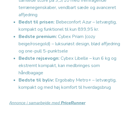
samlede score på 9,3/10 med fremragende
terrænegenskaber, vendbart sæde og avanceret
affjedring
Bedst til prisen:
Bebeconfort Azur – letvægtig,
kompakt og funktionel til kun 899,95 kr.
Bedste premium:
Cybex Priam (cozy
beige/rosegold) – luksuriøst design, blød affjedring
og one-pull 5-punktsele
Bedste rejsevogn:
Cybex Libelle – kun 6 kg og
ekstremt kompakt, kan medbringes som
håndbagage
Bedste til byliv:
Ergobaby Metro+ – letvægtig,
kompakt og med høj komfort til hverdagsbrug
Annonce i samarbejde med
PriceRunner