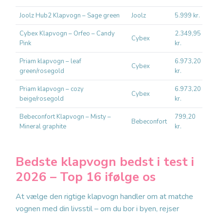
Joolz Hub2 Klapvogn – Sage green
Joolz
5.999 kr.
Ko
Cybex Klapvogn – Orfeo – Candy
2.349,95
Cybex
Re
Pink
kr.
Priam klapvogn – leaf
6.973,20
Lu
Cybex
green/rosegold
kr.
fle
Priam klapvogn – cozy
6.973,20
Cybex
Lu
beige/rosegold
kr.
Bebeconfort Klapvogn – Misty –
799,20
Bu
Bebeconfort
Mineral graphite
kr.
hv
Bedste klapvogn bedst i test i
2026 – Top 16 ifølge os
At vælge den rigtige klapvogn handler om at matche
vognen med din livsstil – om du bor i byen, rejser