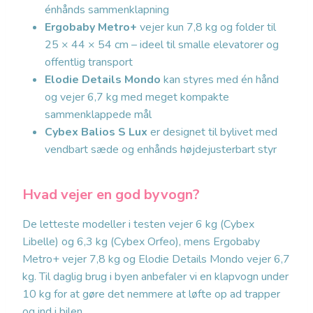
énhånds sammenklapning
Ergobaby Metro+
vejer kun 7,8 kg og folder til
25 × 44 × 54 cm – ideel til smalle elevatorer og
offentlig transport
Elodie Details Mondo
kan styres med én hånd
og vejer 6,7 kg med meget kompakte
sammenklappede mål
Cybex Balios S Lux
er designet til bylivet med
vendbart sæde og enhånds højdejusterbart styr
Hvad vejer en god byvogn?
De letteste modeller i testen vejer 6 kg (Cybex
Libelle) og 6,3 kg (Cybex Orfeo), mens Ergobaby
Metro+ vejer 7,8 kg og Elodie Details Mondo vejer 6,7
kg. Til daglig brug i byen anbefaler vi en klapvogn under
10 kg for at gøre det nemmere at løfte op ad trapper
og ind i bilen.