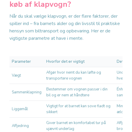
køb af klapvogn?
Når du skal vælge klapvogn, er der flere faktorer, der
spiller ind – fra barnets alder og din livsstil til praktiske
hensyn som biltransport og opbevaring. Her er de
vigtigste parametre at have i mente.
Parameter
Hvorfor det er vigtigt
Det bør 
Afgør hvor nemt du kan løfte og
Under 10 
Vægt
transportere vognen
hverdag
Bestemmer om vognen passer i din
Énhånds-
Sammenklapning
bil og er nem at håndtere
sammenk
Vigtigt for at barnet kan sove fladt og
Minimum 
Liggemål
sikkert
ældre b
Giver barnet en komfortabel tur på
Affjedrin
Affjedring
ujævnt underlag
brosten 