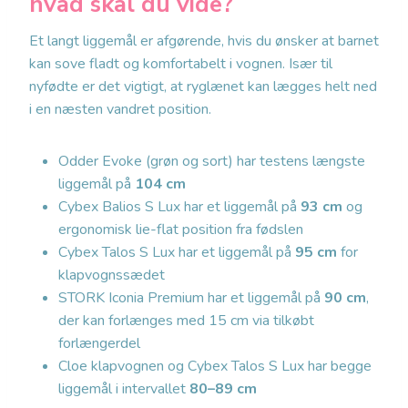
hvad skal du vide?
Et langt liggemål er afgørende, hvis du ønsker at barnet
kan sove fladt og komfortabelt i vognen. Især til
nyfødte er det vigtigt, at ryglænet kan lægges helt ned
i en næsten vandret position.
Odder Evoke (grøn og sort) har testens længste
liggemål på
104 cm
Cybex Balios S Lux har et liggemål på
93 cm
og
ergonomisk lie-flat position fra fødslen
Cybex Talos S Lux har et liggemål på
95 cm
for
klapvognssædet
STORK Iconia Premium har et liggemål på
90 cm
,
der kan forlænges med 15 cm via tilkøbt
forlængerdel
Cloe klapvognen og Cybex Talos S Lux har begge
liggemål i intervallet
80–89 cm