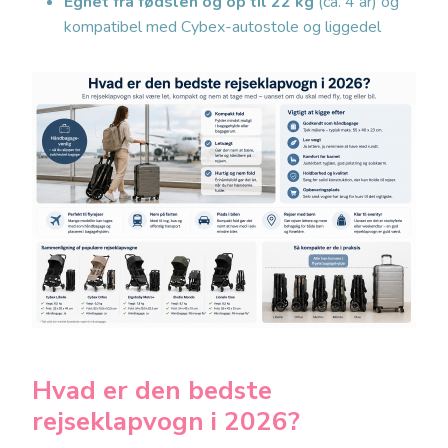
Egnet fra fødslen og op til 22 kg
(ca. 4 år) og
kompatibel med Cybex-autostole og liggedel
Hvad er den bedste
rejseklapvogn i 2026?