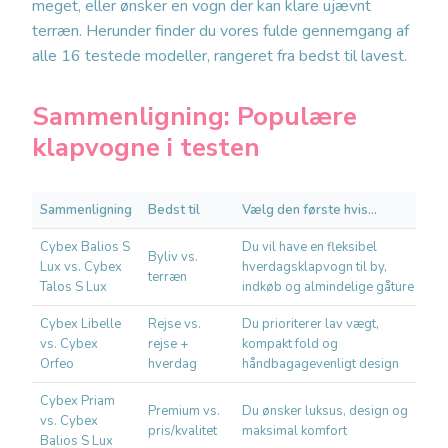
meget, eller ønsker en vogn der kan klare ujævnt
terræn. Herunder finder du vores fulde gennemgang af
alle 16 testede modeller, rangeret fra bedst til lavest.
Sammenligning: Populære
klapvogne i testen
Sammenligning
Bedst til
Vælg den første hvis…
V
Cybex Balios S
Du vil have en fleksibel
D
Byliv vs.
Lux vs. Cybex
hverdagsklapvogn til by,
e
terræn
Talos S Lux
indkøb og almindelige gåture
ø
Cybex Libelle
Rejse vs.
Du prioriterer lav vægt,
D
vs. Cybex
rejse +
kompakt fold og
m
Orfeo
hverdag
håndbagagevenligt design
h
Cybex Priam
D
Premium vs.
Du ønsker luksus, design og
vs. Cybex
s
pris/kvalitet
maksimal komfort
Balios S Lux
p