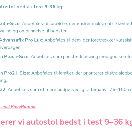
utostol bedst i test 9-36 kg:
G3 i-Size
: Anbefales til forældre, der ønsker maksimal sikkerhed
øsning og omdannelse til booster.
Advansafix Pro Lux
: Anbefales til dem, der foretrækker klassi
 hverdagen.
n Plus i-Size
: Anbefales som prisstærk løsning med god komfo
n Pro2 i-Size
: Anbefales til familier, der prioriterer ekstra side
ing.
 G2
: Anbefales som et mere budgetvenligt alternativ i 76–150 
e med
PriceRunner
rer vi autostol bedst i test 9–36 k