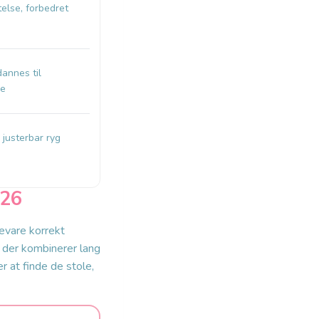
telse, forbedret
dannes til
de
justerbar ryg
026
evare korrekt
, der kombinerer lang
 at finde de stole,