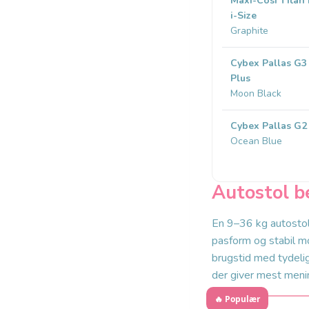
Maxi-Cosi Titan
i-Size
Graphite
Cybex Pallas G3 
Plus
Moon Black
Cybex Pallas G2
Ocean Blue
Autostol b
En 9–36 kg autostol
pasform og stabil mo
brugstid med tydeli
der giver mest menin
🔥 Populær