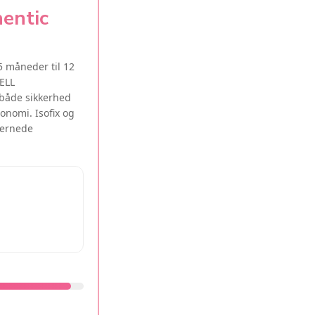
hentic
5 måneder til 12
ELL
 både sikkerhed
onomi. Isofix og
jernede
9.6/10
9.4/10