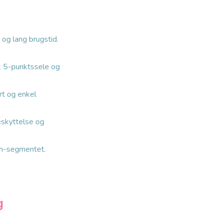
 og lang brugstid.
sk 5-punktssele og
rt og enkel
beskyttelse og
cm-segmentet.
g