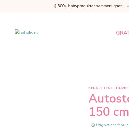
🍼
300+ babyprodukter sammenlignet
Fortsæt
til
indhold
GRA
BEDST I TEST
|
TRANS
Autosto
150 cm)
Udgivet den
februa