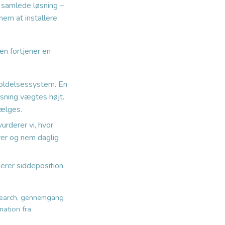
 samlede løsning –
nem at installere
en fortjener en
tholdelsessystem. En
øsning vægtes højt.
vælges.
vurderer vi, hvor
orer og nem daglig
derer siddeposition,
esearch, gennemgang
mation fra