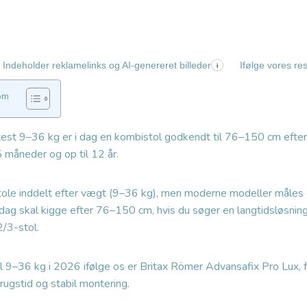
Indeholder reklamelinks og AI-genereret billeder
Ifølge vores re
i
om
 test 9–36 kg er i dag en kombistol godkendt til 76–150 cm efte
5 måneder og op til 12 år.
stole inddelt efter vægt (9–36 kg), men moderne modeller måles 
 dag skal kigge efter 76–150 cm, hvis du søger en langtidsløsning
2/3-stol.
 9–36 kg i 2026 ifølge os er Britax Römer Advansafix Pro Lux, 
brugstid og stabil montering.