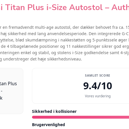
i Titan Plus i-Size Autostol – Aut
 er en fremadvendt multi-age autostol, der dækker behovet fra ca. 1
 høj sikkerhed med lang anvendelsesperiode. Den integrerede G-C
skyttelse, blød skumdæmpning i nakkestøtten og 5-punktssele øger
de 4 tilbagelænede positioner og 11 nakkestillinger sikrer god erg
nteringen enkel og stabil, og stolens i-Size godkendelse samt 4-st
g understreger det høje sikkerhedsniveau.
SAMLET SCORE
9.4/10
Vores vurdering
Sikkerhed i kollisioner
Brugervenlighed