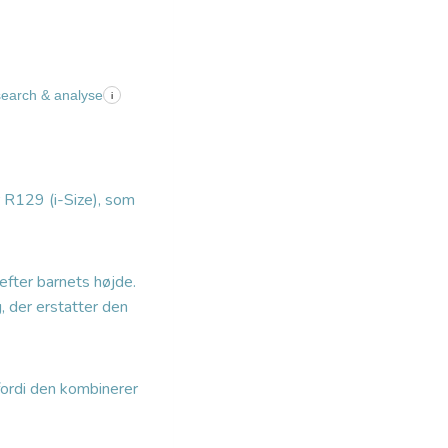
search & analyse
i
r R129 (i-Size), som
efter barnets højde.
, der erstatter den
fordi den kombinerer