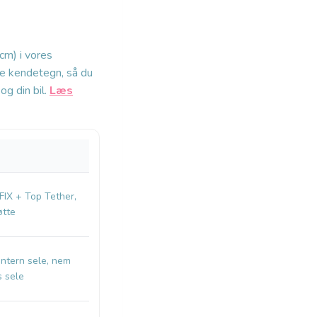
cm) i vores
ste kendetegn, så du
og din bil.
Læs
FIX + Top Tether,
øtte
intern sele, nem
s sele