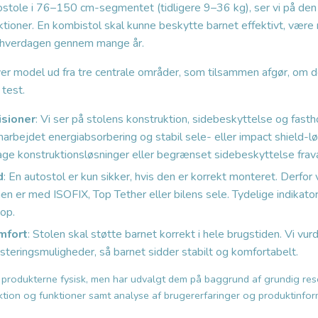
ostole i 76–150 cm-segmentet (tidligere 9–36 kg), ser vi på den
ktioner. En kombistol skal kunne beskytte barnet effektivt, være 
i hverdagen gennem mange år.
ver model ud fra tre centrale områder, som tilsammen afgør, om d
 test.
isioner
: Vi ser på stolens konstruktion, sidebeskyttelse og fas
marbejdet energiabsorbering og stabil sele- eller impact shield-l
ge konstruktionsløsninger eller begrænset sidebeskyttelse fra
d
: En autostol er kun sikker, hvis den er korrekt monteret. Derfor 
ionen er med ISOFIX, Top Tether eller bilens sele. Tydelige indikat
 op.
mfort
: Stolen skal støtte barnet korrekt i hele brugstiden. Vi vur
steringsmuligheder, så barnet sidder stabilt og komfortabelt.
et produkterne fysisk, men har udvalgt dem på baggrund af grundig r
uktion og funktioner samt analyse af brugererfaringer og produktinfor