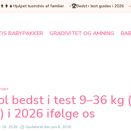
👨‍👩‍👧
🏆
Hjulpet tusindvis af familier
Bedst i test guides i 2026
TIS BABYPAKKER
GRADIVITET OG AMNING
BAB
PORT
l bedst i test 9–36 kg 
 i 2026 ifølge os
r 16, 2026
Opdateret den
juni 8, 2026