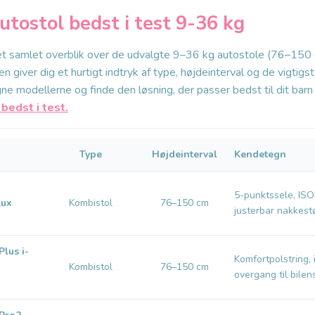
utostol bedst i test 9-36 kg
et samlet overblik over de udvalgte 9–36 kg autostole (76–150 
 giver dig et hurtigt indtryk af type, højdeinterval og de vigtig
 modellerne og finde den løsning, der passer bedst til dit barn 
bedst i test.
Type
Højdeinterval
Kendetegn
5-punktssele, ISO
Lux
Kombistol
76–150 cm
justerbar nakkest
Plus i-
Komfortpolstring, 
Kombistol
76–150 cm
overgang til bilen