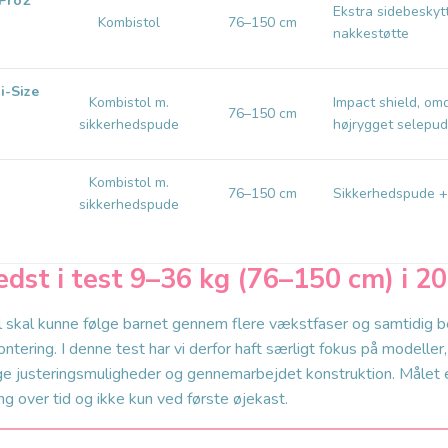
 Pro2
Ekstra sidebeskyt
Kombistol
76–150 cm
nakkestøtte
i-Size
Kombistol m.
Impact shield, om
76–150 cm
sikkerhedspude
højrygget selepu
Kombistol m.
76–150 cm
Sikkerhedspude + 
sikkerhedspude
edst i test 9–36 kg (76–150 cm) i 2
 skal kunne følge barnet gennem flere vækstfaser og samtidig b
ntering. I denne test har vi derfor haft særligt fokus på modeller
ge justeringsmuligheder og gennemarbejdet konstruktion. Målet er
g over tid og ikke kun ved første øjekast.