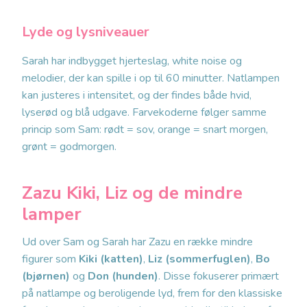
Lyde og lysniveauer
Sarah har indbygget hjerteslag, white noise og
melodier, der kan spille i op til 60 minutter. Natlampen
kan justeres i intensitet, og der findes både hvid,
lyserød og blå udgave. Farvekoderne følger samme
princip som Sam: rødt = sov, orange = snart morgen,
grønt = godmorgen.
Zazu Kiki, Liz og de mindre
lamper
Ud over Sam og Sarah har Zazu en række mindre
figurer som
Kiki (katten)
,
Liz (sommerfuglen)
,
Bo
(bjørnen)
og
Don (hunden)
. Disse fokuserer primært
på natlampe og beroligende lyd, frem for den klassiske