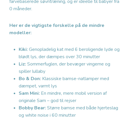
farvebaserede søvntræning, og er ideelle til babyer fra
0 måneder.
Her er de vigtigste forskelle på de mindre
modeller:
Kiki:
Genopladelig kat med 6 beroligende lyde og
blødt lys, der dæmpes over 30 minutter
Liz:
Sommerfuglen, der bevæger vingerne og
spiller lullaby
Bo & Don:
Klassiske bamse-natlamper med
dæmpet, varmt lys
Sam Mini:
En mindre, mere mobil version af
originale Sam – god til rejser
Bobby Bear:
Større bamse med både hjerteslag
og white noise i 60 minutter