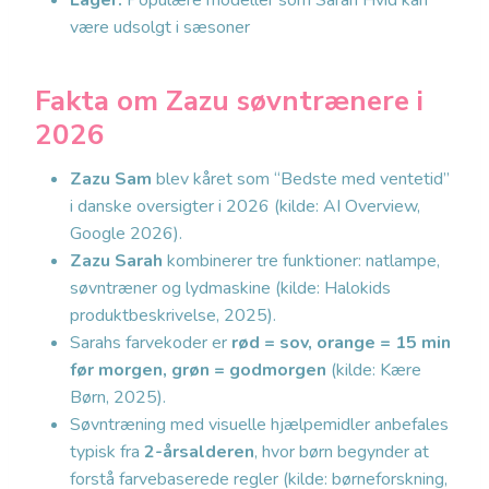
Lager:
Populære modeller som Sarah Hvid kan
være udsolgt i sæsoner
Fakta om Zazu søvntrænere i
2026
Zazu Sam
blev kåret som “Bedste med ventetid”
i danske oversigter i 2026 (kilde: AI Overview,
Google 2026).
Zazu Sarah
kombinerer tre funktioner: natlampe,
søvntræner og lydmaskine (kilde: Halokids
produktbeskrivelse, 2025).
Sarahs farvekoder er
rød = sov, orange = 15 min
før morgen, grøn = godmorgen
(kilde: Kære
Børn, 2025).
Søvntræning med visuelle hjælpemidler anbefales
typisk fra
2-årsalderen
, hvor børn begynder at
forstå farvebaserede regler (kilde: børneforskning,