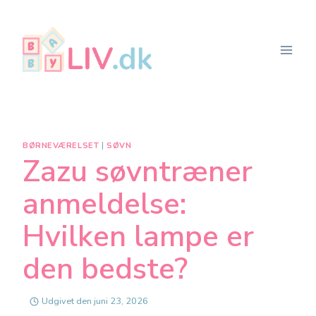
Fortsæt
til
indhold
BØRNEVÆRELSET
|
SØVN
Zazu søvntræner
anmeldelse:
Hvilken lampe er
den bedste?
Udgivet den
juni 23, 2026