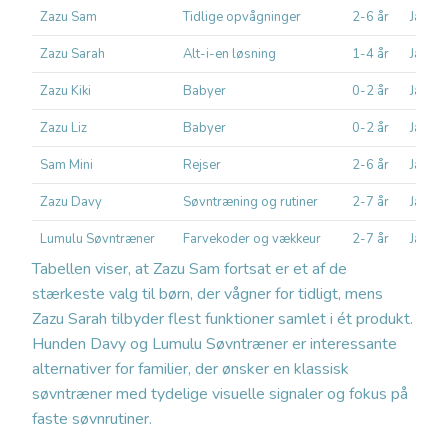
Zazu Sam
Tidlige opvågninger
2-6 år
Ja
Zazu Sarah
Alt-i-en løsning
1-4 år
Ja
Zazu Kiki
Babyer
0-2 år
Ja
Zazu Liz
Babyer
0-2 år
Ja
Sam Mini
Rejser
2-6 år
Ja
Zazu Davy
Søvntræning og rutiner
2-7 år
Ja
Lumulu Søvntræner
Farvekoder og vækkeur
2-7 år
Ja
Tabellen viser, at Zazu Sam fortsat er et af de
stærkeste valg til børn, der vågner for tidligt, mens
Zazu Sarah tilbyder flest funktioner samlet i ét produkt.
Hunden Davy og Lumulu Søvntræner er interessante
alternativer for familier, der ønsker en klassisk
søvntræner med tydelige visuelle signaler og fokus på
faste søvnrutiner.