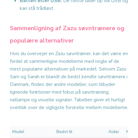
Batteri eller USB:
De fleste lader op via USB og
kan stå trådløst
Sammenligning af Zazu søvntrænere og
populære alternativer
Hvis du overvejer en Zazu søvntræner, kan det være en
fordel at sammenligne modellerne med nogle af de
mest populære alternativer på markedet. Selvom Zazu
Sam og Sarah er blandt de bedst kendte søvntrænere i
Danmark, findes der andre modeller, som tilbyder
lignende funktioner med fokus på søvntræning,
natlampe og visuelle signaler. Tabellen giver et hurtigt
overblik over de vigtigste forskelle mellem modellerne.
Model
Bedst til
Alder
Natla