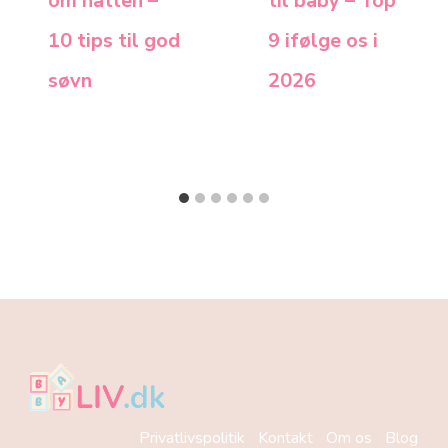
om natten –
til baby – Top
10 tips til god
9 ifølge os i
søvn
2026
Privatlivspolitik
Kontakt
Om os
Blog