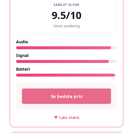
SAMLET SCORE
9.5/10
Vores vurdering
Audio
9.4/10
Signal
9.2/10
Batteri
9.8/10
Se bedste pris
▼ Læs mere