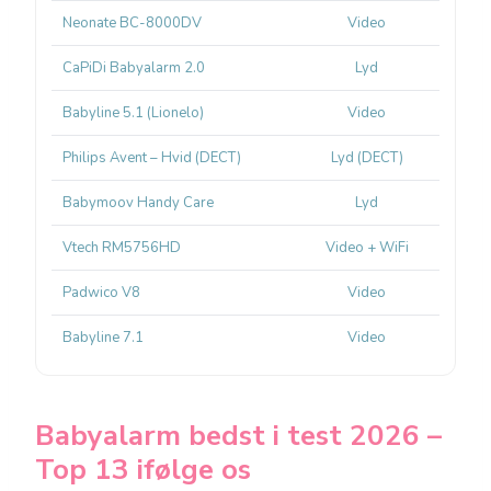
Neonate BC-8000DV
Video
800 m 
CaPiDi Babyalarm 2.0
Lyd
Ikke a
Babyline 5.1 (Lionelo)
Video
Philips Avent – Hvid (DECT)
Lyd (DECT)
50/3
Babymoov Handy Care
Lyd
500
Vtech RM5756HD
Video + WiFi
Padwico V8
Video
300
Babyline 7.1
Video
Babyalarm bedst i test 2026 –
Top 13 ifølge os