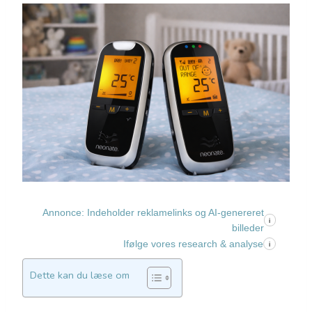
Annonce: Indeholder reklamelinks og AI-genereret
i
billeder
Ifølge vores research & analyse
i
Dette kan du læse om