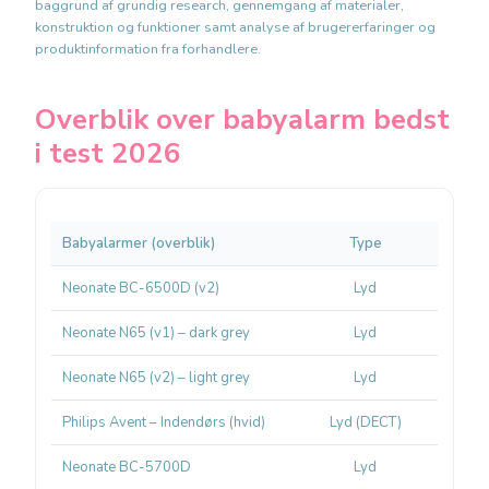
baggrund af grundig research, gennemgang af materialer,
konstruktion og funktioner samt analyse af brugererfaringer og
produktinformation fra forhandlere.
Overblik over babyalarm bedst
i test 2026
Babyalarmer (overblik)
Type
Række
Neonate BC-6500D (v2)
Lyd
800
Neonate N65 (v1) – dark grey
Lyd
800
Neonate N65 (v2) – light grey
Lyd
800
Philips Avent – Indendørs (hvid)
Lyd (DECT)
50/3
Neonate BC-5700D
Lyd
800