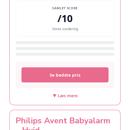
SAMLET SCORE
/10
Vores vurdering
/10
/10
/10
Se bedste pris
▼ Læs mere
Philips Avent Babyalarm