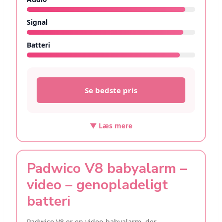
9.4/10
Signal
9.3/10
Batteri
9.1/10
Se bedste pris
▼ Læs mere
Padwico V8 babyalarm –
video – genopladeligt
batteri
Padwico V8 er en video-babyalarm, der