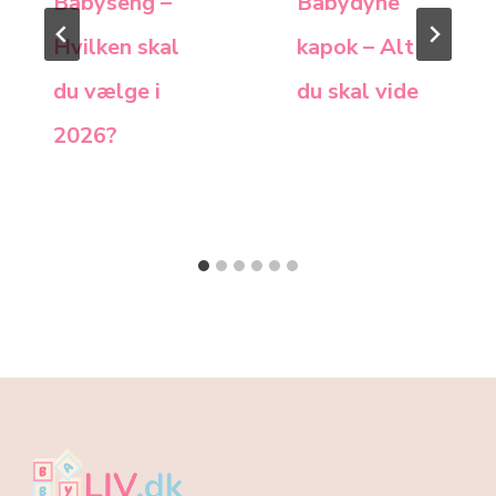
Babyseng –
Babydyne
Hvilken skal
kapok – Alt
du vælge i
du skal vide
2026?