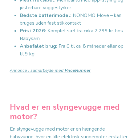
Mest fleksibel:
Membantu med app-styring og
justerbare vuggestyrker
Bedste batterimodel:
NONOMO Move – kan
bruges uden fast stikkontakt
Pris i 2026:
Komplet sæt fra cirka 2.299 kr. hos
Babysam
Anbefalet brug:
Fra 0 til ca. 8 måneder eller op
til 9 kg
Annonce i samarbejde med
PriceRunner
Hvad er en slyngevugge med
motor?
En slyngevugge med motor er en hængende
babyvugge, hvor en lille elektrisk vuggemotor erstatter