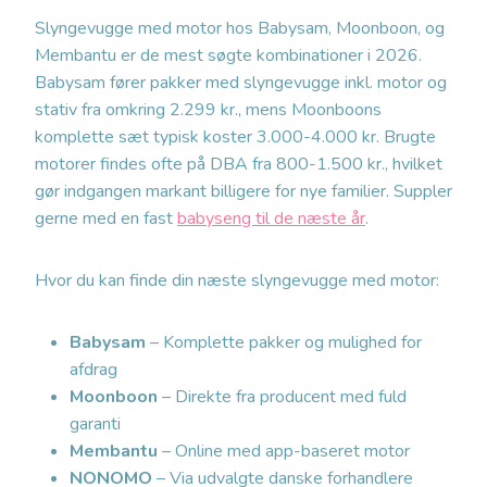
Slyngevugge med motor hos Babysam, Moonboon, og
Membantu er de mest søgte kombinationer i 2026.
Babysam fører pakker med slyngevugge inkl. motor og
stativ fra omkring 2.299 kr., mens Moonboons
komplette sæt typisk koster 3.000-4.000 kr. Brugte
motorer findes ofte på DBA fra 800-1.500 kr., hvilket
gør indgangen markant billigere for nye familier. Suppler
gerne med en fast
babyseng til de næste år
.
Hvor du kan finde din næste slyngevugge med motor:
Babysam
– Komplette pakker og mulighed for
afdrag
Moonboon
– Direkte fra producent med fuld
garanti
Membantu
– Online med app-baseret motor
NONOMO
– Via udvalgte danske forhandlere