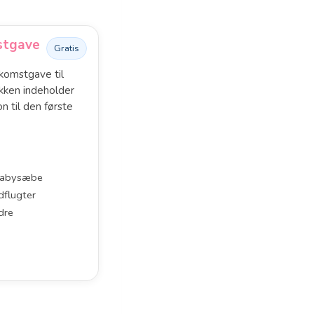
stgave
Gratis
komstgave til
kken indeholder
on til den første
 babysæbe
dflugter
dre