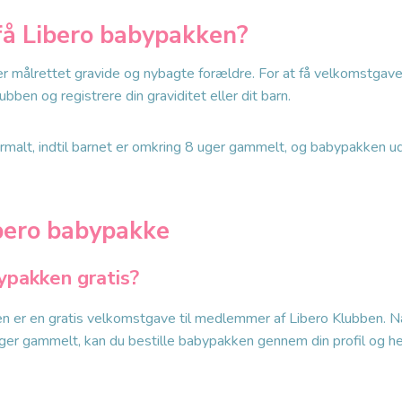
å Libero babypakken?
r målrettet gravide og nybagte forældre. For at få velkomstgav
bben og registrere din graviditet eller dit barn.
rmalt, indtil barnet er omkring 8 uger gammelt, og babypakken u
bero babypakke
ypakken gratis?
n er en gratis velkomstgave til medlemmer af Libero Klubben. Når
 uger gammelt, kan du bestille babypakken gennem din profil og h