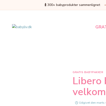
🍼
300+ babyprodukter sammenlignet
Fortsæt
til
indhold
GRA
GRATIS BABYPAKKER
Libero 
velkom
Udgivet den
marts 