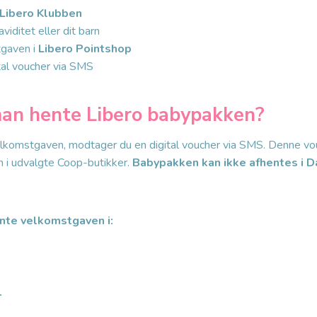
Libero Klubben
viditet eller dit barn
tgaven i
Libero Pointshop
tal voucher via SMS
an hente Libero babypakken?
velkomstgaven, modtager du en digital voucher via SMS. Denne vou
 i udvalgte Coop-butikker.
Babypakken kan ikke afhentes i
D
nte velkomstgaven i:
n
r