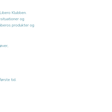
Libero Klubben.
esituationer og
Liberos produkter og
øver,
ørste tid.