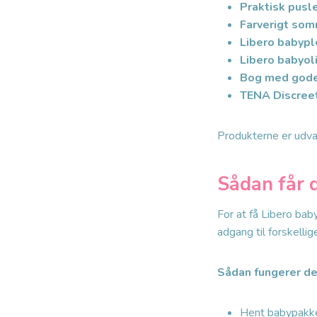
Praktisk pusl
Farverigt so
Libero babypl
Libero babyo
Bog med gode 
TENA Discree
Produkterne er udval
Sådan får 
For at få Libero ba
adgang til forskelli
Sådan fungerer de
Hent babypakke