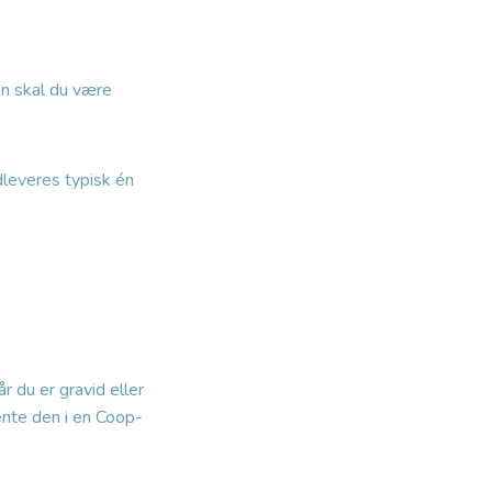
en skal du være
dleveres typisk én
 du er gravid eller
ente den i en Coop-