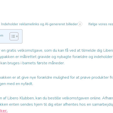
Indeholder reklamelinks og AI-genereret billeder
Ifølge vores re
i
om
en gratis velkomstgave, som du kan få ved at tilmelde dig Libero
ypakken er målrettet gravide og nybagte forældre og indeholder
kan bruges i barnets første måneder.
kken er at give nye forældre mulighed for at prøve produkter fra
dagen med en nyfødt.
m af Libero Klubben, kan du bestille velkomstgaven online. Afhæ
kken enten sendes hjem til dig eller afhentes hos en samarbejds
ker.