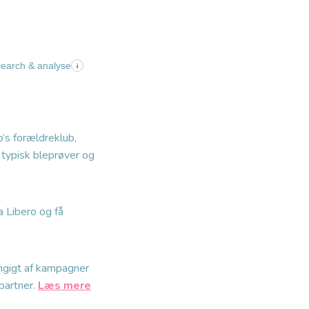
search & analyse
i
’s forældreklub,
 typisk bleprøver og
 Libero og få
ngigt af kampagner
partner.
Læs mere