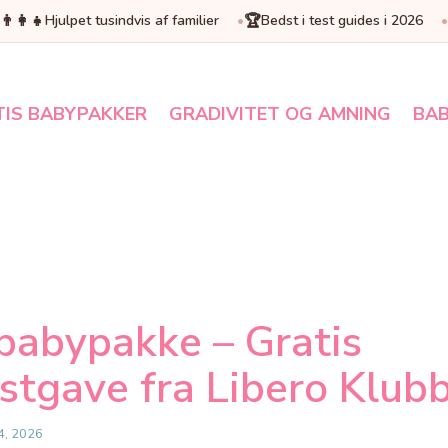
👨‍👩‍👧
🏆
Hjulpet tusindvis af familier
Bedst i test guides i 2026
TIS BABYPAKKER
GRADIVITET OG AMNING
BAB
babypakke – Gratis
stgave fra Libero Klub
4, 2026