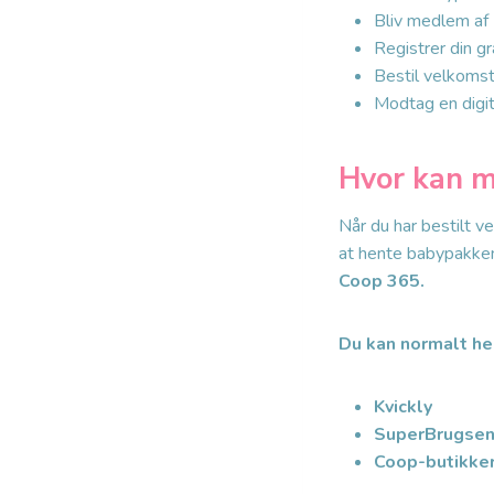
Bliv medlem af
Registrer din gra
Bestil velkoms
Modtag en digi
Hvor kan m
Når du har bestilt 
at hente babypakken
Coop 365
.
Du kan normalt he
Kvickly
SuperBrugse
Coop-butikke