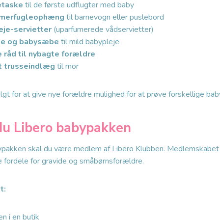
etaske
til de første udflugter med baby
mmerfugleophæng
til barnevogn eller puslebord
eje-servietter
(uparfumerede vådservietter)
lie og babysæbe
til mild babypleje
råd til nybagte forældre
t trusseindlæg
til mor
gt for at give nye forældre mulighed for at prøve forskellige bab
du Libero babypakken
bypakken skal du være medlem af Libero Klubben. Medlemskabet e
ge fordele for gravide og småbørnsforældre.
t:
n i en butik