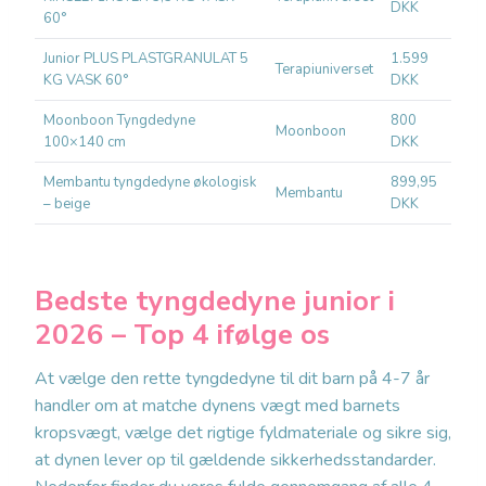
DKK
børn
60°
Junior PLUS PLASTGRANULAT 5
1.599
Børn 
Terapiuniverset
KG VASK 60°
DKK
kg
Moonboon Tyngdedyne
800
Økol
Moonboon
100×140 cm
DKK
børn
Membantu tyngdedyne økologisk
899,95
Dans
Membantu
– beige
DKK
12 m
Bedste tyngdedyne junior i
2026 – Top 4 ifølge os
At vælge den rette tyngdedyne til dit barn på 4-7 år
handler om at matche dynens vægt med barnets
kropsvægt, vælge det rigtige fyldmateriale og sikre sig,
at dynen lever op til gældende sikkerhedsstandarder.