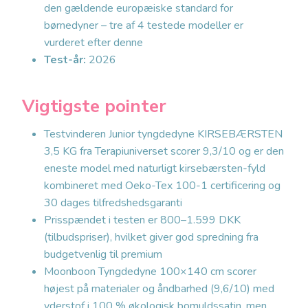
den gældende europæiske standard for
børnedyner – tre af 4 testede modeller er
vurderet efter denne
Test-år:
2026
Vigtigste pointer
Testvinderen Junior tyngdedyne KIRSEBÆRSTEN
3,5 KG fra Terapiuniverset scorer 9,3/10 og er den
eneste model med naturligt kirsebærsten-fyld
kombineret med Oeko-Tex 100-1 certificering og
30 dages tilfredshedsgaranti
Prisspændet i testen er 800–1.599 DKK
(tilbudspriser), hvilket giver god spredning fra
budgetvenlig til premium
Moonboon Tyngdedyne 100×140 cm scorer
højest på materialer og åndbarhed (9,6/10) med
yderstof i 100 % økologisk bomuldssatin, men