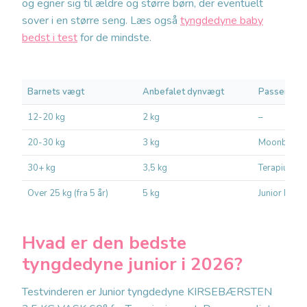
og egner sig til ældre og større børn, der eventuelt
sover i en større seng. Læs også
tyngdedyne baby
bedst i test
for de mindste.
Barnets vægt
Anbefalet dynvægt
Passende m
12-20 kg
2 kg
–
20-30 kg
3 kg
Moonboon 3
30+ kg
3,5 kg
Terapiuniver
Over 25 kg (fra 5 år)
5 kg
Junior PLUS
Hvad er den bedste
tyngdedyne junior i 2026?
Testvinderen er Junior tyngdedyne KIRSEBÆRSTEN