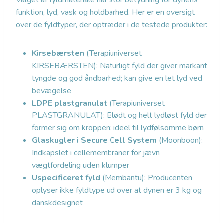
Valget af fyldmateriale har stor betydning for dynens
funktion, lyd, vask og holdbarhed. Her er en oversigt
over de fyldtyper, der optræder i de testede produkter:
Kirsebærsten
(Terapiuniverset
KIRSEBÆRSTEN): Naturligt fyld der giver markant
tyngde og god åndbarhed; kan give en let lyd ved
bevægelse
LDPE plastgranulat
(Terapiuniverset
PLASTGRANULAT): Blødt og helt lydløst fyld der
former sig om kroppen; ideel til lydfølsomme børn
Glaskugler i Secure Cell System
(Moonboon):
Indkapslet i cellemembraner for jævn
vægtfordeling uden klumper
Uspecificeret fyld
(Membantu): Producenten
oplyser ikke fyldtype ud over at dynen er 3 kg og
danskdesignet