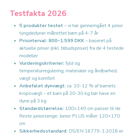
Testfakta 2026
5 produkter testet
– vi har gennemgået 4 junior
tyngdedyner målrettet børn på 4-7 år
Prisinterval: 800–1.599 DKK
– baseret på
aktuelle priser (inkl. tilbudspriser) fra de 4 testede
modeller
Vurderingskriterier:
fyld og
temperaturregulering, materialer og åndbarhed,
vægt og komfort
Anbefalet dynvægt:
ca. 10-12 % af barnets
kropsvægt – et barn på 20-30 kg bør have en
dyne på 3 kg
Standardstørrelse:
100×140 cm passer til de
fleste juniorsenge; Junior PLUS måler 120×170
cm
Sikkerhedsstandard:
DS/EN 16779-1:2018 er