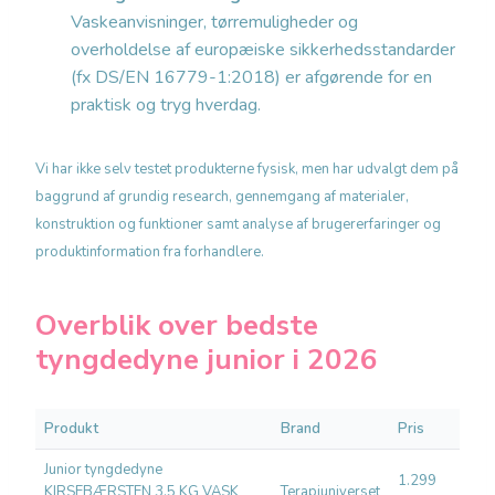
Vaskeanvisninger, tørremuligheder og
overholdelse af europæiske sikkerhedsstandarder
(fx DS/EN 16779-1:2018) er afgørende for en
praktisk og tryg hverdag.
Vi har ikke selv testet produkterne fysisk, men har udvalgt dem på
baggrund af grundig research, gennemgang af materialer,
konstruktion og funktioner samt analyse af brugererfaringer og
produktinformation fra forhandlere.
Overblik over bedste
tyngdedyne junior i 2026
Produkt
Brand
Pris
Bedst
Junior tyngdedyne
1.299
Sans
KIRSEBÆRSTEN 3,5 KG VASK
Terapiuniverset