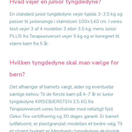
Hvad vejer en junior tyngdedyne?
En standard junior tyngdedyne vejer typisk 3-3,5 kg og
passer til juniorsenge i størrelsen 100×140 cm. I vores
test vejer 3 af 4 modeller 3 eller 3,5 kg, mens Junior
PLUS fra Terapiuniverset vejer 5 kg og er beregnet til
større børn fra 5 år.
Hvilken tyngdedyne skal man vælge for
børn?
Det afhænger af barnets vægt, alder og eventuelle
særlige behov. Til de fleste børn på 4-7 år er Junior
tyngdedyne KIRSEBÆRSTEN 3,5 KG fra
Terapiuniverset vores testvinder med naturligt fyld,
Oeko-Tex-certificering og 30 dages garanti. Er barnet
lydfølsomt, er plastgranulat-modellen et bedre valg. Til
et stramt budget er Membantu tyngdedyne økologisk