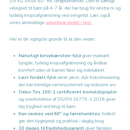
3,5 KG VASK 60° fra Terapiuniverset. Den er særligt
velegnet til børn på 4-7 år, der har brug for ekstra ro og
tydelig kropsafgrænsning ved sengetid. Læs også
vores almindelige
juniordyne bedst i test.
Her er de vigtigste grunde til at den vinder:
Naturligt kirsebærsten-fyld
giver markant
tyngde, tydelig kropsafgrænsning og åndbar
komfort uden at barnet føler sig indelukket
Løst fordelt fyld
sikrer jævn, dyb trykstimulering
der kan berolige nervesystemet og reducere uro
Oeko-Tex 100-1 certificeret bomuldspoplin
og overholdelse af DS/EN 16779-1:2018 giver
høj tryghed ved brug til børn
Kan vaskes ved 60° og tørretumbles
, hvilket
gør den hygiejnisk og praktisk i daglig brug
30 dages tilfredshedsgaranti
giver familien