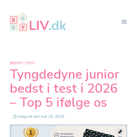
Fortsæt
til
indhold
BEDST I TEST
Tyngdedyne junior
bedst i test i 2026
– Top 5 ifølge os
Udgivet den
maj 16, 2026