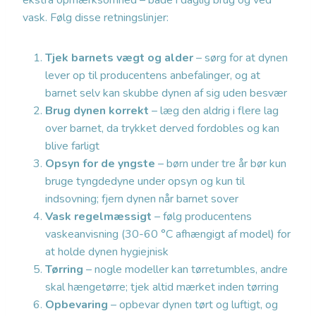
ekstra opmærksomhed – både i daglig brug og ved
vask. Følg disse retningslinjer:
Tjek barnets vægt og alder
– sørg for at dynen
lever op til producentens anbefalinger, og at
barnet selv kan skubbe dynen af sig uden besvær
Brug dynen korrekt
– læg den aldrig i flere lag
over barnet, da trykket derved fordobles og kan
blive farligt
Opsyn for de yngste
– børn under tre år bør kun
bruge tyngdedyne under opsyn og kun til
indsovning; fjern dynen når barnet sover
Vask regelmæssigt
– følg producentens
vaskeanvisning (30-60 °C afhængigt af model) for
at holde dynen hygiejnisk
Tørring
– nogle modeller kan tørretumbles, andre
skal hængetørre; tjek altid mærket inden tørring
Opbevaring
– opbevar dynen tørt og luftigt, og