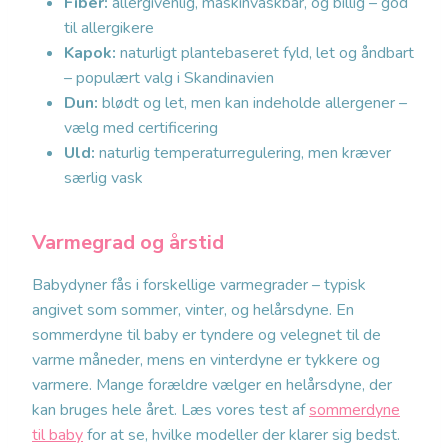
Fiber:
allergivenlig, maskinvaskbar, og billig – god
til allergikere
Kapok:
naturligt plantebaseret fyld, let og åndbart
– populært valg i Skandinavien
Dun:
blødt og let, men kan indeholde allergener –
vælg med certificering
Uld:
naturlig temperaturregulering, men kræver
særlig vask
Varmegrad og årstid
Babydyner fås i forskellige varmegrader – typisk
angivet som sommer, vinter, og helårsdyne. En
sommerdyne til baby er tyndere og velegnet til de
varme måneder, mens en vinterdyne er tykkere og
varmere. Mange forældre vælger en helårsdyne, der
kan bruges hele året. Læs vores test af
sommerdyne
til baby
for at se, hvilke modeller der klarer sig bedst.