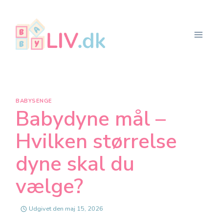
Fortsæt
til
indhold
BABYSENGE
Babydyne mål –
Hvilken størrelse
dyne skal du
vælge?
Udgivet den
maj 15, 2026