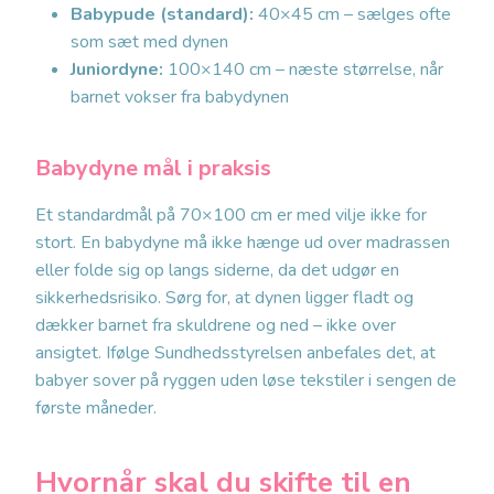
Babypude (standard):
40×45 cm – sælges ofte
som sæt med dynen
Juniordyne:
100×140 cm – næste størrelse, når
barnet vokser fra babydynen
Babydyne mål i praksis
Et standardmål på 70×100 cm er med vilje ikke for
stort. En babydyne må ikke hænge ud over madrassen
eller folde sig op langs siderne, da det udgør en
sikkerhedsrisiko. Sørg for, at dynen ligger fladt og
dækker barnet fra skuldrene og ned – ikke over
ansigtet. Ifølge Sundhedsstyrelsen anbefales det, at
babyer sover på ryggen uden løse tekstiler i sengen de
første måneder.
Hvornår skal du skifte til en