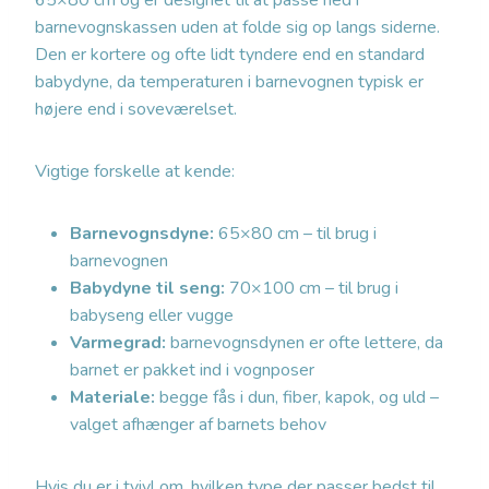
65×80 cm og er designet til at passe ned i
barnevognskassen uden at folde sig op langs siderne.
Den er kortere og ofte lidt tyndere end en standard
babydyne, da temperaturen i barnevognen typisk er
højere end i soveværelset.
Vigtige forskelle at kende:
Barnevognsdyne:
65×80 cm – til brug i
barnevognen
Babydyne til seng:
70×100 cm – til brug i
babyseng eller vugge
Varmegrad:
barnevognsdynen er ofte lettere, da
barnet er pakket ind i vognposer
Materiale:
begge fås i dun, fiber, kapok, og uld –
valget afhænger af barnets behov
Hvis du er i tvivl om, hvilken type der passer bedst til