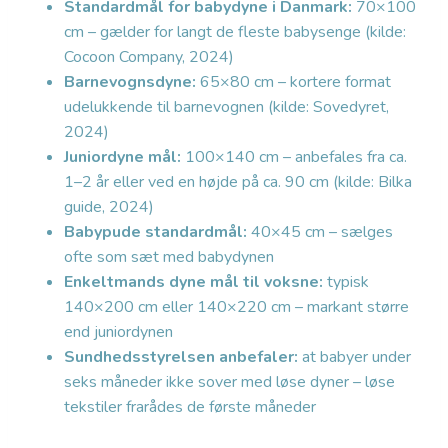
Standardmål for babydyne i Danmark:
70×100
cm – gælder for langt de fleste babysenge (kilde:
Cocoon Company, 2024)
Barnevognsdyne:
65×80 cm – kortere format
udelukkende til barnevognen (kilde: Sovedyret,
2024)
Juniordyne mål:
100×140 cm – anbefales fra ca.
1–2 år eller ved en højde på ca. 90 cm (kilde: Bilka
guide, 2024)
Babypude standardmål:
40×45 cm – sælges
ofte som sæt med babydynen
Enkeltmands dyne mål til voksne:
typisk
140×200 cm eller 140×220 cm – markant større
end juniordynen
Sundhedsstyrelsen anbefaler:
at babyer under
seks måneder ikke sover med løse dyner – løse
tekstiler frarådes de første måneder