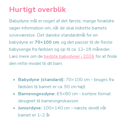
Hurtigt overblik
Babydyne mål er noget af det første, mange forældre
søger information om, når de skal indrette barnets
soveværelse. Det danske standardmål for en
babydyne er
70×100 cm
, og det passer til de fleste
babysenge fra fødslen og op til ca. 12–18 måneder.
Læs mere om de
bedste babydyner i 2026
for at finde
den rette model til dit barn.
Babydyne (standard):
70×100 cm – bruges fra
fødslen til barnet er ca. 90 cm højt
Barnevognsdyne:
65×80 cm – kortere format
designet til barnevognskassen
Juniordyne:
100×140 cm – næste skridt når
barnet er 1–2 år