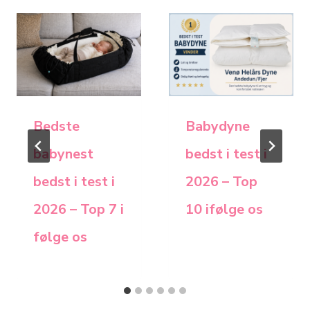
Bedste
Babydyne
babynest
bedst i test i
bedst i test i
2026 – Top
2026 – Top 7 i
10 ifølge os
følge os